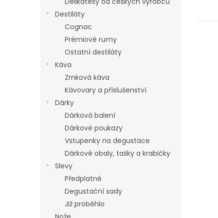
Delikatesy od českých výrobců
Destiláty
Cognac
Prémiové rumy
Ostatní destiláty
Káva
Zrnková káva
Kávovary a příslušenství
Dárky
Dárková balení
Dárkové poukazy
Vstupenky na degustace
Dárkové obaly, tašky a krabičky
Slevy
Předplatné
Degustační sady
Již proběhlo
Nože