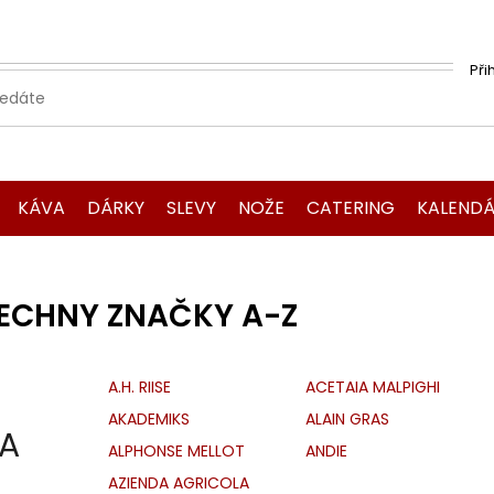
Při
KÁVA
DÁRKY
SLEVY
NOŽE
CATERING
KALENDÁ
ECHNY ZNAČKY A-Z
A.H. RIISE
ACETAIA MALPIGHI
AKADEMIKS
ALAIN GRAS
A
ALPHONSE MELLOT
ANDIE
AZIENDA AGRICOLA