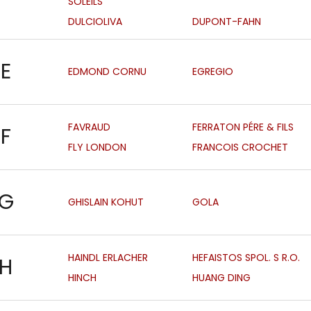
SOLEILS
DULCIOLIVA
DUPONT-FAHN
E
EDMOND CORNU
EGREGIO
FAVRAUD
FERRATON PÉRE & FILS
F
FLY LONDON
FRANCOIS CROCHET
G
GHISLAIN KOHUT
GOLA
HAINDL ERLACHER
HEFAISTOS SPOL. S R.O.
H
HINCH
HUANG DING