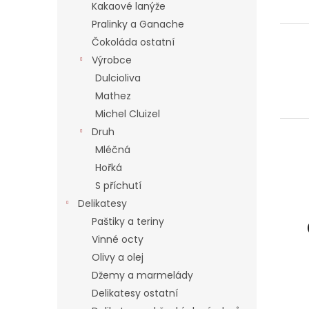
í
Kakaové lanýže
p
Pralinky a Ganache
a
Čokoláda ostatní
n
Výrobce
e
Dulcioliva
l
Mathez
Michel Cluizel
Druh
Mléčná
Hořká
S příchutí
Delikatesy
Paštiky a teriny
Vinné octy
Olivy a olej
Džemy a marmelády
Delikatesy ostatní