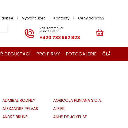
hlásit se
Vytvořit účet
Kontakty
Ceny dopravy
+420 733 552 823
NÁKUPNÍ
KOŠÍK
Ř DEGUSTACÍ
PRO FIRMY
FOTOGALERIE
ČLÁNKY O V
ADMIRAL RODNEY
AGRICOLA PLINIANA S.C.A.
ALEXANDRE RELVAS
ALFIERI
ANDRÉ BRUNEL
ANNE DE JOYEUSE