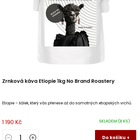
u
p
k
r
t
o
ů
d
u
k
t
ů
Zrnková káva Etiopie 1kg No Brand Roastery
Etiopie – šálek, který vás přenese až do samotných etiopských vrchů.
1 190 Kč
SKLADEM
(8 KS)
Do košíku