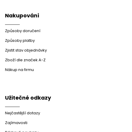
v
ý
p
Nakupování
i
s
u
Způsoby doručení
Způsoby platby
Zjistit stav objednávky
Zboží dle značek A-Z
Nákup na firmu
Užitečné odkazy
Nejčastější dotazy
Zajímavosti