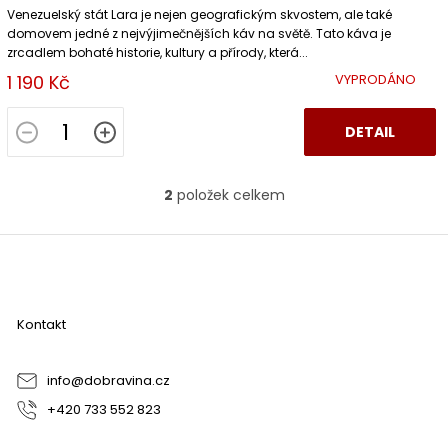
Venezuelský stát Lara je nejen geografickým skvostem, ale také
domovem jedné z nejvýjimečnějších káv na světě. Tato káva je
zrcadlem bohaté historie, kultury a přírody, která...
1 190 Kč
VYPRODÁNO
DETAIL
2
položek celkem
O
v
l
Z
á
á
d
p
a
a
c
Kontakt
t
í
í
p
r
info
@
dobravina.cz
v
+420 733 552 823
k
y