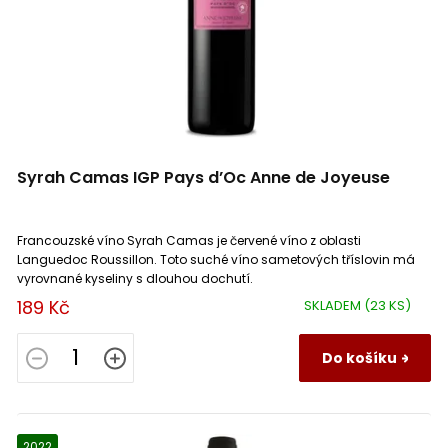
Terra Alta
2
IGP Verona
2
Toro
3
Syrah Camas IGP Pays d’Oc Anne de Joyeuse
Rioja
4
Mediterranée
2
Francouzské víno Syrah Camas je červené víno z oblasti
Languedoc Roussillon. Toto suché víno sametových tříslovin má
vyrovnané kyseliny s dlouhou dochutí.
Montagne Saint Émilion
2
189 Kč
SKLADEM
(23 KS)
Sannio
1
Do košíku
2022