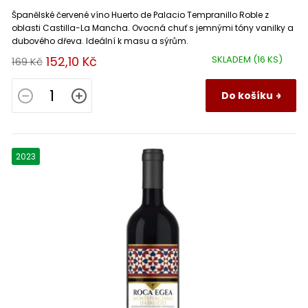
Španělské červené víno Huerto de Palacio Tempranillo Roble z
Domaine Julien Gros
1
Givry
1
oblasti Castilla-La Mancha. Ovocná chuť s jemnými tóny vanilky a
Oseleta
5
dubového dřeva. Ideální k masu a sýrům.
Domaine Les Cailloux
1
152,10 Kč
SKLADEM
(16 KS)
169 Kč
Graves
2
Svatovavřinecké
1
Do košíku
Domaine Lucien Tramier
6
Hermitage
1
Marselan
1
Domaine Maison Moritz Prado
2
Châteauneuf du Pape
7
Dindarella
1
2023
Domaine Maurice Schoech
1
Chianti
1
Corbina
1
Domaine Mont d Hortes
2
Chianti Classico
2
Turchetta
1
Domaine Mouillard Jean-Luc
2
Chiroubles
1
Canaiolo
1
Domaine Preignes le Neuf
3
Chorey les Beaune
1
Garnacha Tinta
4