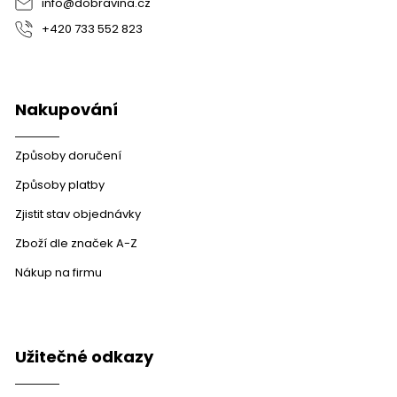
info
@
dobravina.cz
+420 733 552 823
Nakupování
Způsoby doručení
Způsoby platby
Zjistit stav objednávky
Zboží dle značek A-Z
Nákup na firmu
Užitečné odkazy