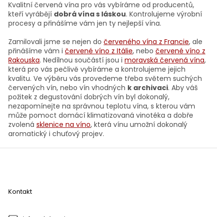
v
a
Kvalitní červená vína pro vás vybíráme od producentů,
á
c
kteří vyrábějí
dobrá vína s láskou
. Kontrolujeme výrobní
n
í
procesy a přinášíme vám jen ty nejlepší vína.
í
p
r
Zamilovali jsme se nejen do
červeného vína z Francie
, ale
v
přinášíme vám i
červené víno z Itálie
, nebo
červené víno z
k
Rakouska
. Nedílnou součástí jsou i
moravská červená vína
,
y
která pro vás pečlivě vybíráme a kontrolujeme jejich
v
kvalitu. Ve výběru vás provedeme třeba světem suchých
ý
červených vín, nebo vín vhodných
k archivaci
. Aby váš
p
požitek z degustování dobrých vín byl dokonalý,
i
nezapomínejte na správnou teplotu vína, s kterou vám
s
může pomoct domácí klimatizovaná vinotéka a dobře
u
zvolená
sklenice na víno
, která vínu umožní dokonalý
aromatický i chuťový projev.
Z
á
p
a
Kontakt
t
í