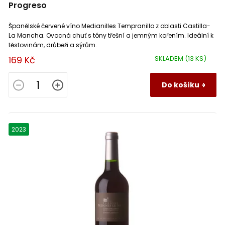
Moulis
1
Progreso
Château Monte Christo
Španělské červené víno Medianilles Tempranillo z oblasti Castilla-
1
Nuits Saint Georges
2
La Mancha. Ovocná chuť s tóny třešní a jemným kořením. Ideální k
těstovinám, drůbeži a sýrům.
Château Noaillac
1
Pecharmant
2
169 Kč
SKLADEM
(13 KS)
Château Petit Clos Taillefer
1
Pernand Vergelesses
1
Do košíku
Château Saint Hilaire
1
Pic Saint Loup
1
2023
Château Villars
2
Pomerol
1
Chianti Trambusti
6
Primitivo di Manduria
2
Jaroslav Springer
2
Reuilly
2
Le Manzane
1
Roero
1