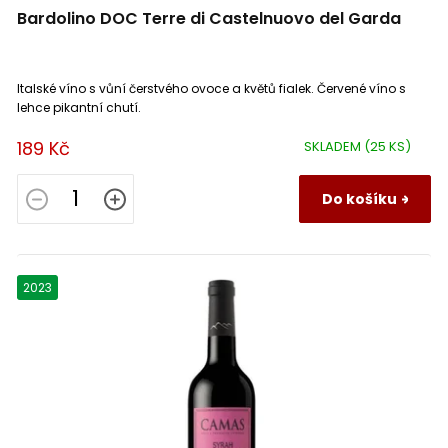
Bardolino DOC Terre di Castelnuovo del Garda
Tierra de Castilla
4
Côtes d´Auxerre
1
Italské víno s vůní čerstvého ovoce a květů fialek. Červené víno s
lehce pikantní chutí.
Irancy
1
189 Kč
SKLADEM
(25 KS)
Bourgogne Epineuil
1
Do košíku
La Mancha
5
2023
Rubicone IGP
3
Primitivo
1
Cataluna
1