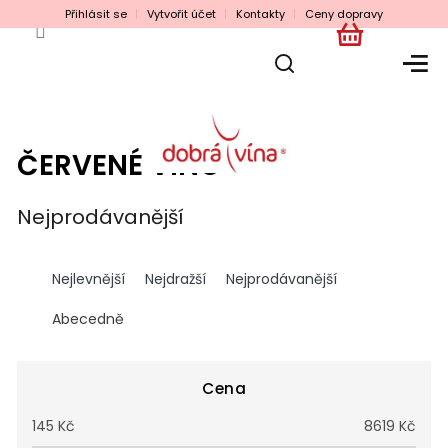
Přejít
Přihlásit se
Vytvořit účet
Kontakty
Ceny dopravy
na
obsah
NÁKUPNÍ
KOŠÍK
ČERVENÉ VÍNO
Nejprodávanější
Ř
a
Nejlevnější
Nejdražší
Nejprodávanější
z
e
Abecedně
n
í
p
Cena
r
145
Kč
8619
Kč
o