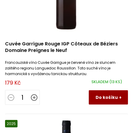
Le Pergolette
1
Saint Aubin
4
Le Regge
1
Saint Émilion
3
Cuvée Garrigue Rouge IGP Côteaux de Béziers
Les Frères Laffitte
1
Saint Chinian
1
Domaine Preignes le Neuf
Malpasso
1
Francouzské víno Cuvée Garrigue je červené víno ze sluncem
Saint Joseph
1
zalitého regionu Languedoc Roussillon. Toto suché víno je
harmonické s vyváženou tanickou strukturou.
Marko Lukas Markowitsch
9
Saint Nicolas de Bourgueil
1
179 Kč
SKLADEM
(13 KS)
Mastia
2
Santenay
3
Do košíku
Maucaillou
1
Savigny Lès Beaune
1
2025
Morini srl
4
Slovácká
2