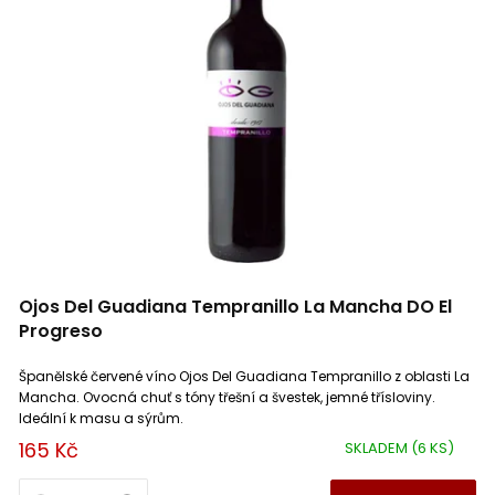
Finca Ferrer
1
Langhe
2
Grenach noir
2
Château Billeron Bouquey
1
Languedoc
1
Cuvée
3
Château Bourseau
1
Limoux
4
Mazuelo,
1
Château Corbin Montagne
1
Lirac
5
Château de Bouchassy
5
Listrac Médoc
1
Ojos Del Guadiana Tempranillo La Mancha DO El
Château de Calvimont
1
Lussac Saint Émilion
1
Progreso
Španělské červené víno Ojos Del Guadiana Tempranillo z oblasti La
Château de Cornemps
1
Malepère
1
Mancha. Ovocná chuť s tóny třešní a švestek, jemné třísloviny.
Ideální k masu a sýrům.
Château de Gaudou
2
Mazis Chambertin
1
165 Kč
SKLADEM
(6 KS)