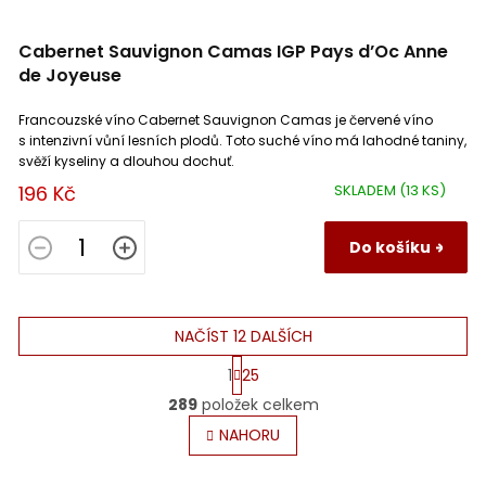
Cabernet Sauvignon Camas IGP Pays d’Oc Anne
de Joyeuse
Francouzské víno Cabernet Sauvignon Camas je červené víno
s intenzivní vůní lesních plodů. Toto suché víno má lahodné taniny,
svěží kyseliny a dlouhou dochuť.
196 Kč
SKLADEM
(13 KS)
Do košíku
NAČÍST 12 DALŠÍCH
S
1
25
t
O
r
289
položek celkem
v
á
l
NAHORU
n
á
k
o
d