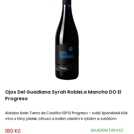
Roca Egea
1
Uco Valley
1
Tenuta la Presa
2
Valpolicella
6
Tines de Roqueta
3
Ventoux
5
Vellas
8
Znojemská
4
Vignerons Catalans
4
Terrasses du Larzac
1
Ojos Del Guadiana Syrah RobleLa Mancha DO El
Vignobles Bouillac
1
Côtes du Jura
2
Progreso
Vignobles Pelvillain
1
Saint Guilhem le Désert
3
Aldaba Airén Tierra de Castilla IGP El Progreso – svěží španělské bílé
víno s tóny jablek, citrusů a květin, ideální k rybám a salátům.
Vignobles Robin Lafugie
1
Costieres de Nimes
1
180 Kč
SKLADEM
(45 KS)