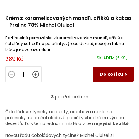
Krém z karamelizovaných mandlí, oříšků a kakaa
- Praliné 78% Michel Cluizel
Roztíratelná pomazánka z karamelizovaných mandlí, oříšků a
čokolády se hodí na palačinky, výrobu dezertů, nebo jen tak na
lžičku jako zdravé mlsání.
289 Kč
SKLADEM
(6 KS)
Do košíku
3
položek celkem
O
v
l
Čokoládové tyčinky na cesty, ořechová másla na
á
palačinky, nebo čokoládové pecičky vhodné na výrobu
d
dezertů. To vše na jednom místě a v té
nejvyšší kvalitě
.
a
c
Novou řadu čokoládových tyčinek Michel Cluizel si