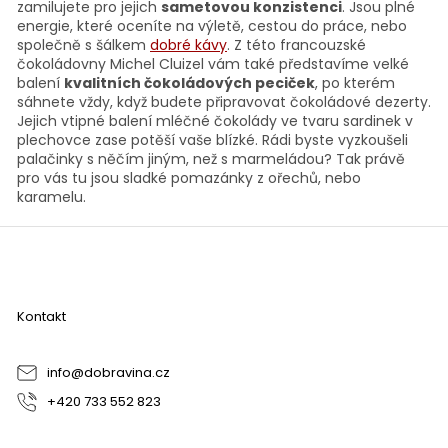
í
zamilujete pro jejich
sametovou konzistenci
. Jsou plné
p
energie, které oceníte na výletě, cestou do práce, nebo
r
společně s šálkem
dobré kávy
. Z této francouzské
v
čokoládovny Michel Cluizel vám také představíme velké
k
balení
kvalitních čokoládových peciček
, po kterém
y
sáhnete vždy, když budete připravovat čokoládové dezerty.
v
Jejich vtipné balení mléčné čokolády ve tvaru sardinek v
ý
plechovce zase potěší vaše blízké. Rádi byste vyzkoušeli
p
palačinky s něčím jiným, než s marmeládou? Tak právě
i
pro vás tu jsou sladké pomazánky z ořechů, nebo
s
karamelu.
u
Z
á
p
a
Kontakt
t
í
info
@
dobravina.cz
+420 733 552 823