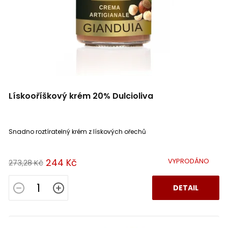
d
u
k
t
ů
Lískooříškový krém 20% Dulcioliva
Snadno roztíratelný krém z lískových ořechů
244 Kč
VYPRODÁNO
273,28 Kč
DETAIL