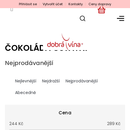
Přejít
Přihlásit se
Vytvořit účet
Kontakty
Ceny dopravy
na
obsah
NÁKUPNÍ
KOŠÍK
ČOKOLÁDA OSTATNÍ
Nejprodávanější
Ř
a
Nejlevnější
Nejdražší
Nejprodávanější
z
e
Abecedně
n
í
p
Cena
r
244
Kč
289
Kč
o