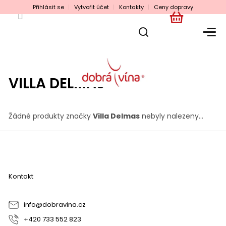
Přejít
Přihlásit se
Vytvořit účet
Kontakty
Ceny dopravy
na
obsah
NÁKUPNÍ
KOŠÍK
VILLA DELMAS
Žádné produkty značky
Villa Delmas
nebyly nalezeny...
Z
á
p
a
Kontakt
t
í
info
@
dobravina.cz
+420 733 552 823