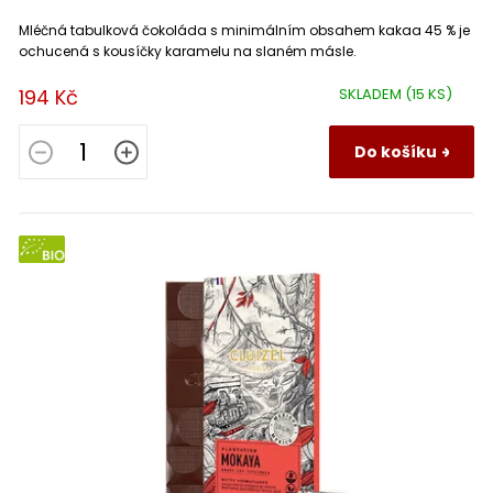
Mléčná tabulková čokoláda s minimálním obsahem kakaa 45 % je
ochucená s kousíčky karamelu na slaném másle.
194 Kč
SKLADEM
(15 KS)
Do košíku
BIO