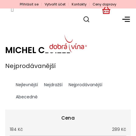
Přejít
Přihlásit se
Vytvořit účet
Kontakty
Ceny dopravy
na
obsah
NÁKUPNÍ
KOŠÍK
MICHEL CLUIZEL
Nejprodávanější
Ř
a
Nejlevnější
Nejdražší
Nejprodávanější
z
e
Abecedně
n
í
p
Cena
r
184
Kč
289
Kč
o