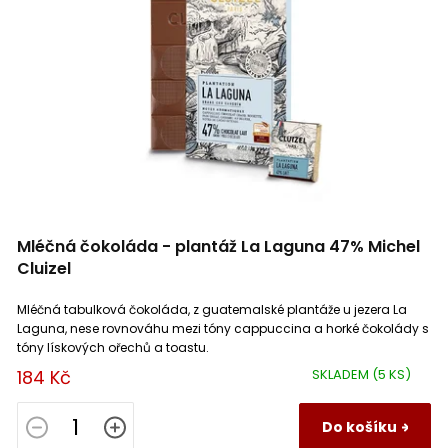
47%
1
r
o
d
u
k
t
ů
Mléčná čokoláda - plantáž La Laguna 47% Michel
Cluizel
Mléčná tabulková čokoláda, z guatemalské plantáže u jezera La
Laguna, nese rovnováhu mezi tóny cappuccina a horké čokolády s
tóny lískových ořechů a toastu.
184 Kč
SKLADEM
(5 KS)
Do košíku