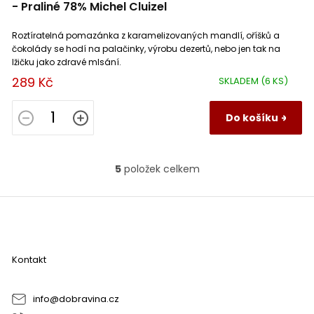
- Praliné 78% Michel Cluizel
Roztíratelná pomazánka z karamelizovaných mandlí, oříšků a
čokolády se hodí na palačinky, výrobu dezertů, nebo jen tak na
lžičku jako zdravé mlsání.
289 Kč
SKLADEM
(6 KS)
Do košíku
5
položek celkem
O
v
l
Z
á
á
d
p
a
a
c
Kontakt
t
í
í
p
r
info
@
dobravina.cz
v