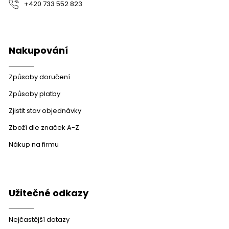
+420 733 552 823
k
y
v
ý
p
Nakupování
i
s
u
Způsoby doručení
Způsoby platby
Zjistit stav objednávky
Zboží dle značek A-Z
Nákup na firmu
Užitečné odkazy
Nejčastější dotazy