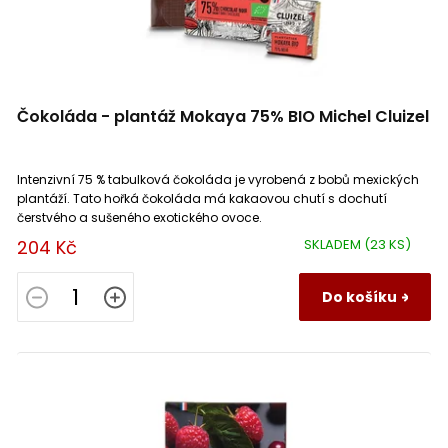
Čokoláda - plantáž Mokaya 75% BIO Michel Cluizel
Intenzivní 75 % tabulková čokoláda je vyrobená z bobů mexických
plantáží. Tato hořká čokoláda má kakaovou chutí s dochutí
čerstvého a sušeného exotického ovoce.
204 Kč
SKLADEM
(23 KS)
Do košíku