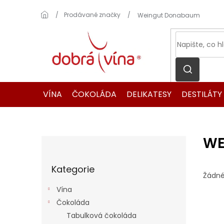
Přejít
na
Domů
Prodávané značky
Weingut Donabaum
obsah
VÍNA
ČOKOLÁDA
DELIKATESY
DESTILÁTY
WE
P
o
Přeskočit
s
Kategorie
kategorie
t
Žádné
r
Vína
a
Čokoláda
n
Tabulková čokoláda
n