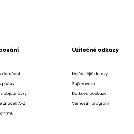
pování
Užitečné odkazy
 doručení
Nejčastější dotazy
 platby
Zajímavosti
stav objednávky
Dárkové poukazy
le značek A-Z
Věrnostní program
a firmu