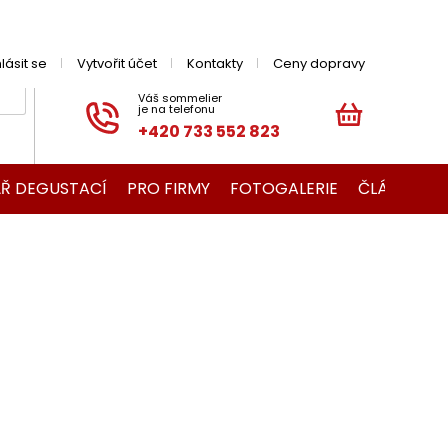
hlásit se
Vytvořit účet
Kontakty
Ceny dopravy
+420 733 552 823
NÁKUPNÍ
KOŠÍK
Ř DEGUSTACÍ
PRO FIRMY
FOTOGALERIE
ČLÁNKY O V