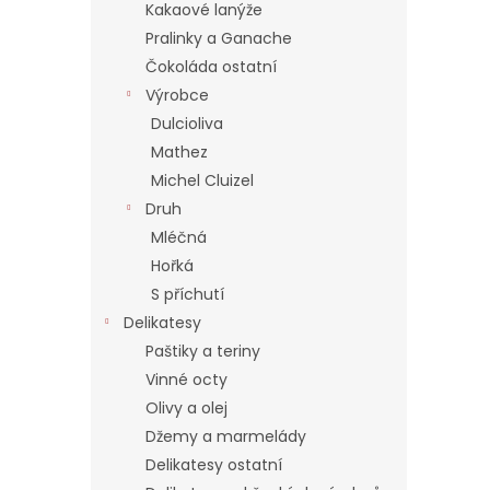
í
Kakaové lanýže
p
Pralinky a Ganache
a
Čokoláda ostatní
n
Výrobce
e
Dulcioliva
l
Mathez
Michel Cluizel
Druh
Mléčná
Hořká
S příchutí
Delikatesy
Paštiky a teriny
Vinné octy
Olivy a olej
Džemy a marmelády
Delikatesy ostatní