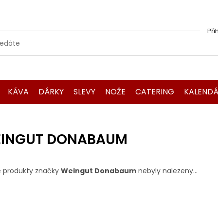
Při
KÁVA
DÁRKY
SLEVY
NOŽE
CATERING
KALENDÁ
INGUT DONABAUM
 produkty značky
Weingut Donabaum
nebyly nalezeny...