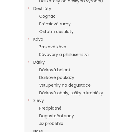
Delikatesy od českých výrobců
Destiláty
Cognac
Prémiové rumy
Ostatní destiláty
Káva
Zrnková káva
Kávovary a příslušenství
Dárky
Dárková balení
Dárkové poukazy
Vstupenky na degustace
Dárkové obaly, tašky a krabičky
Slevy
Předplatné
Degustační sady
Již proběhlo
Nože