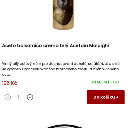
k
t
ů
Aceto balsamico crema bílý Acetaia Malpighi
Vinný bílý octový krém pro dochucování dezertů, salátů, rizot a sýrů.
Je vyroben z koncentrovaného hroznového moštu a bílého vinného
octa.
196 Kč
SKLADEM
(5 KS)
Do košíku