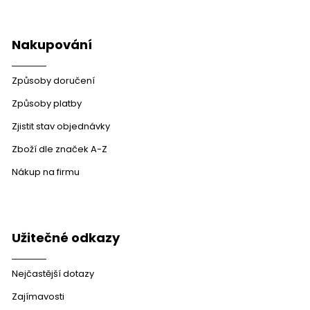
v
ý
p
Nakupování
i
s
u
Způsoby doručení
Způsoby platby
Zjistit stav objednávky
Zboží dle značek A-Z
Nákup na firmu
Užitečné odkazy
Nejčastější dotazy
Zajímavosti