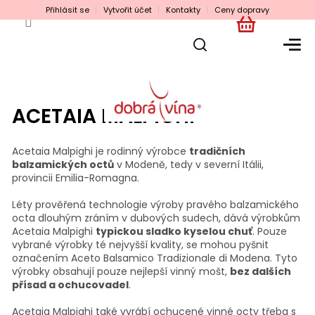
Přejít
Přihlásit se
Vytvořit účet
Kontakty
Ceny dopravy
na
obsah
NÁKUPNÍ
KOŠÍK
ACETAIA MALPIGHI
Acetaia Malpighi je rodinný výrobce
tradičních
balzamických octů
v Modeně, tedy v severní Itálii,
provincii Emilia-Romagna.
Léty prověřená technologie výroby pravého balzamického
octa dlouhým zráním v dubových sudech, dává výrobkům
Acetaia Malpighi
typickou sladko kyselou chuť
. Pouze
vybrané výrobky té nejvyšší kvality, se mohou pyšnit
označením Aceto Balsamico Tradizionale di Modena. Tyto
výrobky obsahují pouze nejlepší vinný mošt,
bez dalších
přísad a ochucovadel
.
Acetaia Malpighi také vyrábí ochucené vinné octy třeba s