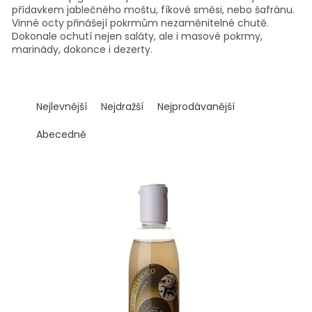
přídavkem jablečného moštu, fíkové směsi, nebo šafránu.
Vinné octy přinášejí pokrmům nezaměnitelné chutě.
Dokonale ochutí nejen saláty, ale i masové pokrmy,
marinády, dokonce i dezerty.
Ř
a
Nejlevnější
Nejdražší
Nejprodávanější
z
e
Abecedně
n
í
V
p
ý
r
p
o
i
d
s
u
p
k
r
t
o
ů
d
u