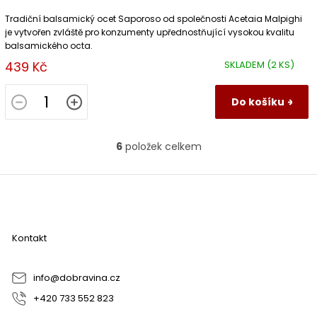
Tradiční balsamický ocet Saporoso od společnosti Acetaia Malpighi
je vytvořen zvláště pro konzumenty upřednostňující vysokou kvalitu
balsamického octa.
439 Kč
SKLADEM
(2 KS)
Do košíku
6
položek celkem
O
v
l
Z
á
á
d
p
a
a
c
Kontakt
t
í
í
p
r
info
@
dobravina.cz
v
+420 733 552 823
k
y