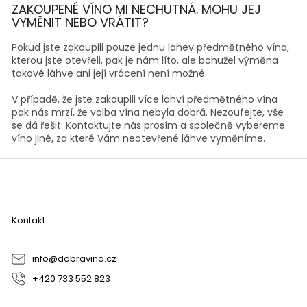
ZAKOUPENÉ VÍNO MI NECHUTNÁ. MOHU JEJ
VYMĚNIT NEBO VRÁTIT?
Pokud jste zakoupili pouze jednu lahev předmětného vína,
kterou jste otevřeli, pak je nám líto, ale bohužel výměna
takové láhve ani její vrácení není možné.
V případě, že jste zakoupili více lahví předmětného vína
pak nás mrzí, že volba vína nebyla dobrá. Nezoufejte, vše
se dá řešit. Kontaktujte nás prosím a společně vybereme
víno jiné, za které Vám neotevřené láhve vyměníme.
Z
á
p
a
Kontakt
t
í
info
@
dobravina.cz
+420 733 552 823