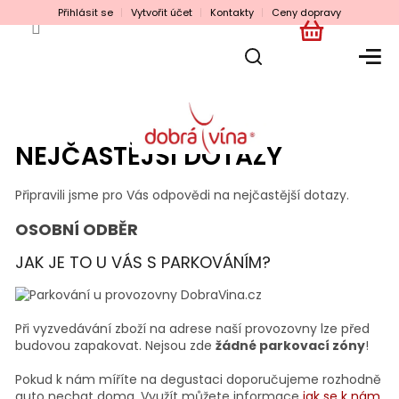
Přejít
Přihlásit se
Vytvořit účet
Kontakty
Ceny dopravy
na
obsah
NÁKUPNÍ
KOŠÍK
NEJČASTĚJŠÍ DOTAZY
Připravili jsme pro Vás odpovědi na nejčastější dotazy.
OSOBNÍ ODBĚR
JAK JE TO U VÁS S PARKOVÁNÍM?
Při vyzvedávání zboží na adrese naší provozovny lze před
budovou zapakovat. Nejsou zde
žádné parkovací zóny
!
Pokud k nám míříte na degustaci doporučujeme rozhodně
auto nechat doma. Využít můžete informace
jak se k nám