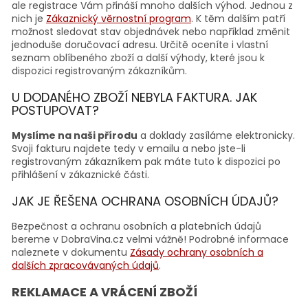
ale registrace Vám přináší mnoho dalších výhod. Jednou z
nich je
Zákaznický věrnostní program
. K těm dalším patří
možnost sledovat stav objednávek nebo například změnit
jednoduše doručovací adresu. Určitě oceníte i vlastní
seznam oblíbeného zboží a další výhody, které jsou k
dispozici registrovaným zákazníkům.
U DODANÉHO ZBOŽÍ NEBYLA FAKTURA. JAK
POSTUPOVAT?
Myslíme na naši přírodu
a doklady zasíláme elektronicky.
Svoji fakturu najdete tedy v emailu a nebo jste-li
registrovaným zákazníkem pak máte tuto k dispozici po
přihlášení v zákaznické části.
JAK JE ŘEŠENA OCHRANA OSOBNÍCH ÚDAJŮ?
Bezpečnost a ochranu osobních a platebních údajů
bereme v DobraVina.cz velmi vážně! Podrobné informace
naleznete v dokumentu
Zásady ochrany osobních a
dalších zpracovávaných údajů
.
REKLAMACE A VRÁCENÍ ZBOŽÍ