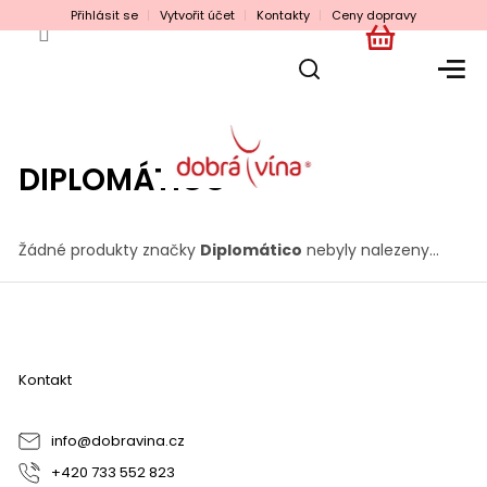
Přejít
Přihlásit se
Vytvořit účet
Kontakty
Ceny dopravy
na
obsah
NÁKUPNÍ
KOŠÍK
DIPLOMÁTICO
Žádné produkty značky
Diplomático
nebyly nalezeny...
Z
á
p
a
Kontakt
t
í
info
@
dobravina.cz
+420 733 552 823