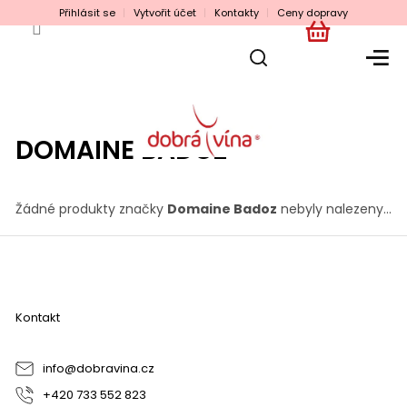
Přejít
Přihlásit se
Vytvořit účet
Kontakty
Ceny dopravy
na
obsah
NÁKUPNÍ
KOŠÍK
DOMAINE BADOZ
Žádné produkty značky
Domaine Badoz
nebyly nalezeny...
Z
á
p
a
Kontakt
t
í
info
@
dobravina.cz
+420 733 552 823