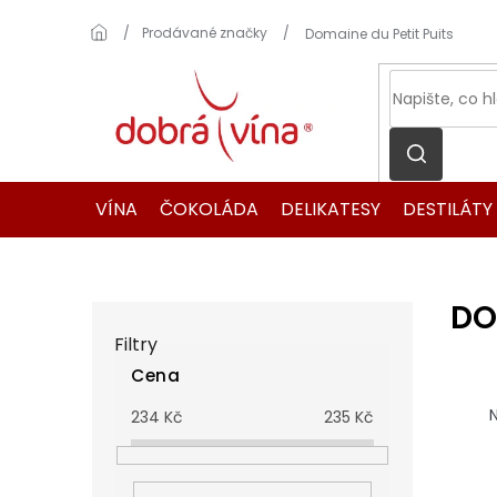
Přejít
na
Domů
Prodávané značky
Domaine du Petit Puits
obsah
VÍNA
ČOKOLÁDA
DELIKATESY
DESTILÁTY
DO
P
o
Filtry
s
Cena
t
Ř
r
a
N
234
Kč
235
Kč
a
z
n
e
n
n