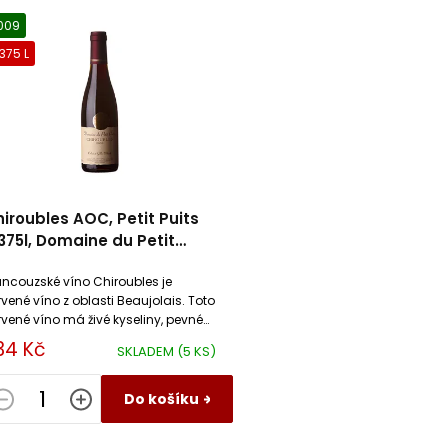
009
,375 L
iroubles AOC, Petit Puits
375l, Domaine du Petit
its
ancouzské víno Chiroubles je
rvené víno z oblasti Beaujolais. Toto
rvené víno má živé kyseliny, pevné
niny a vyváženou dobře
34 Kč
SKLADEM
(5 KS)
rukturovanou chuť.
Do košíku