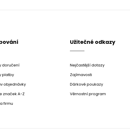
O
v
l
á
d
a
c
pování
Užitečné odkazy
í
p
r
v
k
 doručení
Nejčastější dotazy
y
v
 platby
Zajímavosti
ý
stav objednávky
Dárkové poukazy
p
i
le značek A-Z
Věrnostní program
s
u
a firmu