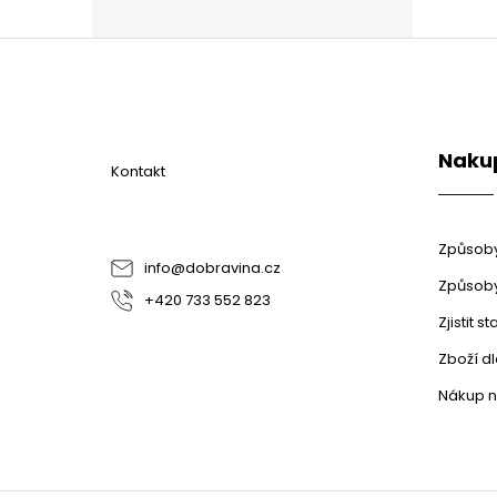
Z
á
p
a
t
Naku
í
Kontakt
Způsoby
info
@
dobravina.cz
Způsoby
+420 733 552 823
Zjistit 
Zboží d
Nákup n