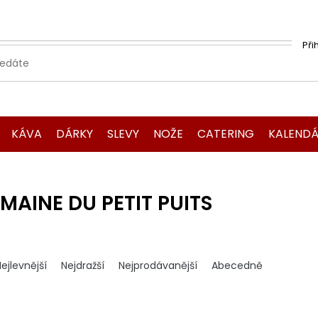
Při
KÁVA
DÁRKY
SLEVY
NOŽE
CATERING
KALENDÁ
MAINE DU PETIT PUITS
ejlevnější
Nejdražší
Nejprodávanější
Abecedně