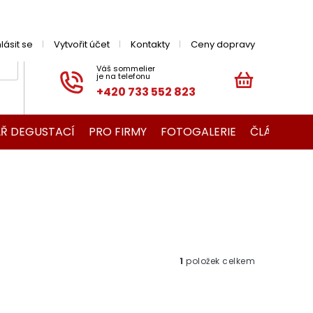
hlásit se
Vytvořit účet
Kontakty
Ceny dopravy
+420 733 552 823
NÁKUPNÍ
KOŠÍK
Ř DEGUSTACÍ
PRO FIRMY
FOTOGALERIE
ČLÁNKY O V
1
položek celkem