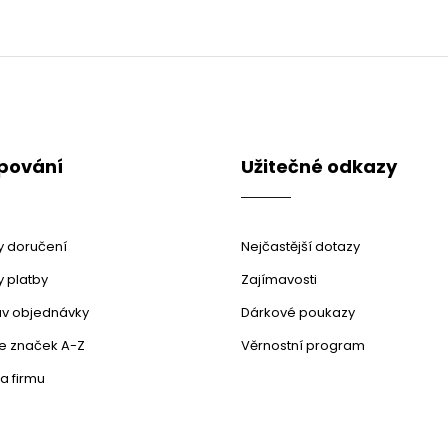
pování
Užitečné odkazy
 doručení
Nejčastější dotazy
 platby
Zajímavosti
stav objednávky
Dárkové poukazy
le značek A-Z
Věrnostní program
a firmu