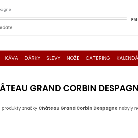
pagne
Při
KÁVA
DÁRKY
SLEVY
NOŽE
CATERING
KALENDÁ
ÂTEAU GRAND CORBIN DESPAG
 produkty značky
Château Grand Corbin Despagne
nebyly na