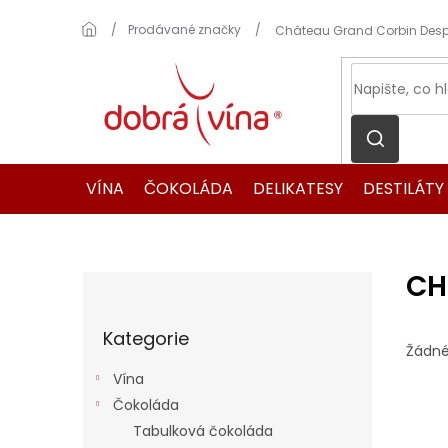
Přejít
na
Domů
Prodávané značky
Château Grand Corbin Des
obsah
VÍNA
ČOKOLÁDA
DELIKATESY
DESTILÁTY
CH
P
o
Přeskočit
s
Kategorie
kategorie
t
Žádné
r
Vína
a
Čokoláda
n
Tabulková čokoláda
n