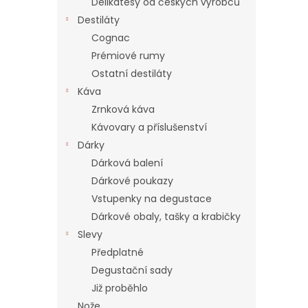
Delikatesy od českých výrobců
Destiláty
Cognac
Prémiové rumy
Ostatní destiláty
Káva
Zrnková káva
Kávovary a příslušenství
Dárky
Dárková balení
Dárkové poukazy
Vstupenky na degustace
Dárkové obaly, tašky a krabičky
Slevy
Předplatné
Degustační sady
Již proběhlo
Nože