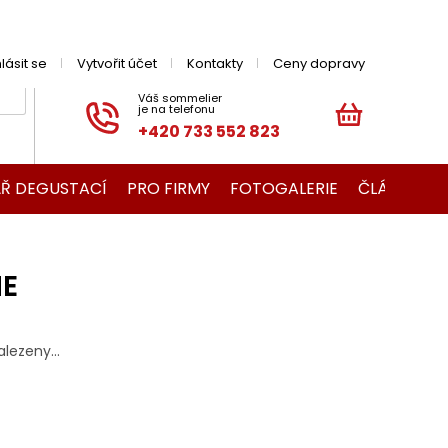
hlásit se
Vytvořit účet
Kontakty
Ceny dopravy
+420 733 552 823
NÁKUPNÍ
KOŠÍK
Ř DEGUSTACÍ
PRO FIRMY
FOTOGALERIE
ČLÁNKY O V
NE
lezeny...