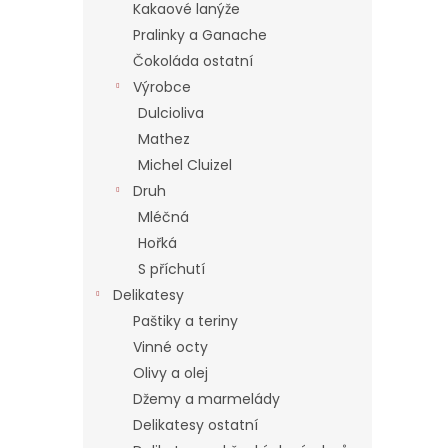
í
Kakaové lanýže
p
Pralinky a Ganache
a
Čokoláda ostatní
n
Výrobce
e
Dulcioliva
l
Mathez
Michel Cluizel
Druh
Mléčná
Hořká
S příchutí
Delikatesy
Paštiky a teriny
Vinné octy
Olivy a olej
Džemy a marmelády
Delikatesy ostatní