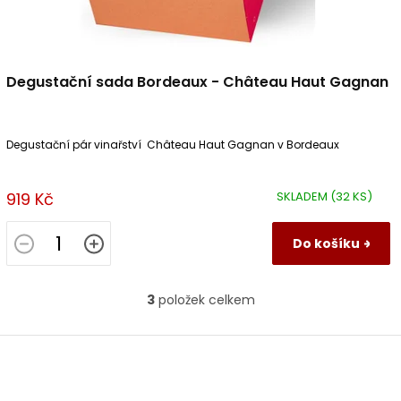
Degustační sada Bordeaux - Château Haut Gagnan
Degustační pár vinařství Château Haut Gagnan v Bordeaux
919 Kč
SKLADEM
(32 KS)
Do košíku
3
položek celkem
O
v
l
Z
á
á
d
p
a