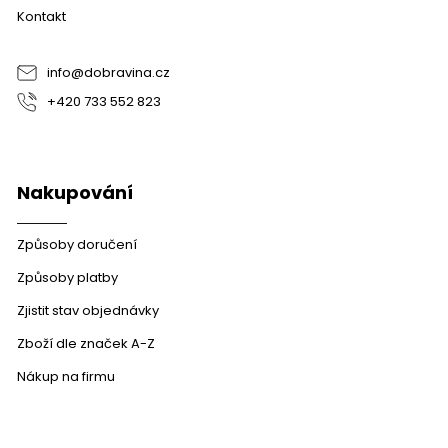
a
c
Kontakt
t
í
í
p
r
info
@
dobravina.cz
v
+420 733 552 823
k
y
v
ý
p
Nakupování
i
s
u
Způsoby doručení
Způsoby platby
Zjistit stav objednávky
Zboží dle značek A-Z
Nákup na firmu