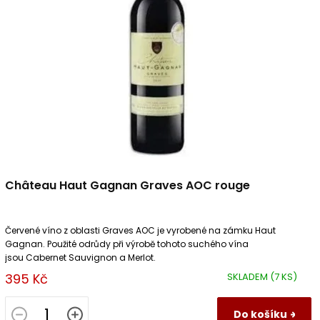
u
p
k
r
t
o
ů
d
u
k
t
ů
Château Haut Gagnan Graves AOC rouge
Červené víno z oblasti Graves AOC je vyrobené na zámku Haut
Gagnan. Použité odrůdy při výrobě tohoto suchého vína
jsou Cabernet Sauvignon a Merlot.
395 Kč
SKLADEM
(7 KS)
Do košíku