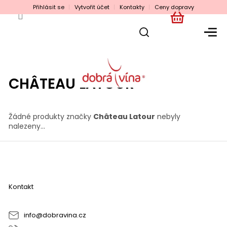
Přejít
Přihlásit se
Vytvořit účet
Kontakty
Ceny dopravy
na
obsah
NÁKUPNÍ
KOŠÍK
CHÂTEAU LATOUR
Žádné produkty značky
Château Latour
nebyly
nalezeny...
Z
á
p
a
Kontakt
t
í
info
@
dobravina.cz