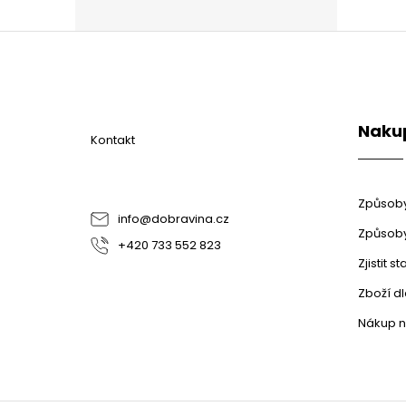
Z
á
p
a
t
Naku
í
Kontakt
Způsoby
info
@
dobravina.cz
Způsoby
+420 733 552 823
Zjistit 
Zboží d
Nákup n