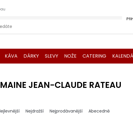
eau
Při
KÁVA
DÁRKY
SLEVY
NOŽE
CATERING
KALENDÁ
MAINE JEAN-CLAUDE RATEAU
ejlevnější
Nejdražší
Nejprodávanější
Abecedně