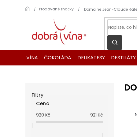
Přejít
na
Domů
Prodávané značky
Domaine Jean-Claude Rat
obsah
VÍNA
ČOKOLÁDA
DELIKATESY
DESTILÁTY
DO
P
o
Filtry
s
Cena
t
Ř
r
a
N
920
Kč
921
Kč
a
z
n
e
n
n