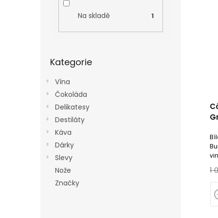
V
í
í
ý
p
p
Na skladě
1
p
a
r
i
n
o
s
e
d
Přeskočit
p
l
u
Kategorie
kategorie
r
k
o
t
Vína
d
ů
Čokoláda
u
C
Delikatesy
k
G
Destiláty
t
J
ů
Káva
Bí
Dárky
Bu
vi
Slevy
1 
Nože
Značky