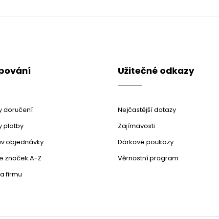
O
v
l
á
d
a
c
pování
Užitečné odkazy
í
p
r
v
k
 doručení
Nejčastější dotazy
y
v
 platby
Zajímavosti
ý
stav objednávky
Dárkové poukazy
p
i
le značek A-Z
Věrnostní program
s
u
a firmu