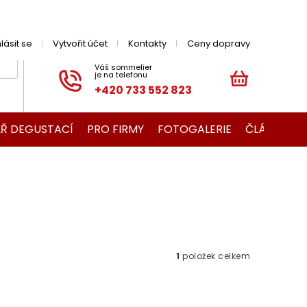
hlásit se
Vytvořit účet
Kontakty
Ceny dopravy
+420 733 552 823
NÁKUPNÍ
KOŠÍK
Ř DEGUSTACÍ
PRO FIRMY
FOTOGALERIE
ČLÁNKY O V
1
položek celkem