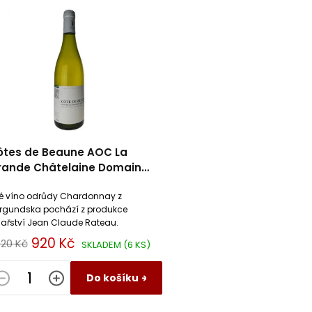
ôtes de Beaune AOC La
rande Châtelaine Domaine
ean Claude Rateau
lé víno odrůdy Chardonnay z
rgundska pochází z produkce
nařství Jean Claude Rateau.
920 Kč
020 Kč
SKLADEM
(6 KS)
Do košíku