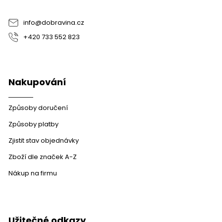
í
í
p
r
info
@
dobravina.cz
v
+420 733 552 823
k
y
v
ý
p
Nakupování
i
s
u
Způsoby doručení
Způsoby platby
Zjistit stav objednávky
Zboží dle značek A-Z
Nákup na firmu
Užitečné odkazy