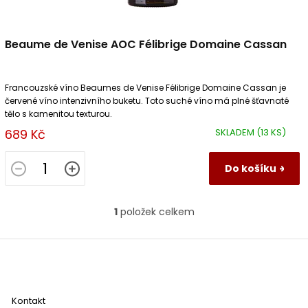
Beaume de Venise AOC Félibrige Domaine Cassan
Francouzské víno Beaumes de Venise Félibrige Domaine Cassan je
červené víno intenzivního buketu. Toto suché víno má plné šťavnaté
tělo s kamenitou texturou.
689 Kč
SKLADEM
(13 KS)
Do košíku
1
položek celkem
O
v
l
Z
á
á
d
p
a
a
c
Kontakt
t