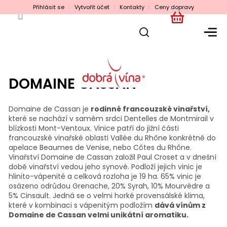
Přejít
Přihlásit se
Vytvořit účet
Kontakty
Ceny dopravy
na
obsah
NÁKUPNÍ
KOŠÍK
DOMAINE CASSAN
Domaine de Cassan je
rodinné francouzské vinařství,
které se nachází v samém srdci Dentelles de Montmirail v
blízkosti Mont-Ventoux. Vinice patří do jižní části
francouzské vinařské oblasti Vallée du Rhône konkrétně do
apelace Beaumes de Venise, nebo Côtes du Rhône.
Vinařství Domaine de Cassan založil Paul Croset a v dnešní
době vinařství vedou jeho synové. Podloží jejich vinic je
hlinito-vápenité a celková rozloha je 19 ha. 65% vinic je
osázeno odrůdou Grenache, 20% Syrah, 10% Mourvèdre a
5% Cinsault. Jedná se o velmi horké provensálské klima,
které v kombinaci s vápenitým podložím
dává vínům z
Domaine de Cassan velmi unikátní aromatiku.