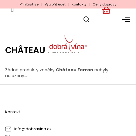
Přejít
Přihlásit se
Vytvořit účet
Kontakty
Ceny dopravy
na
obsah
NÁKUPNÍ
KOŠÍK
CHÂTEAU FERRAN
Žádné produkty značky
Château Ferran
nebyly
nalezeny...
Z
á
p
a
Kontakt
t
í
info
@
dobravina.cz