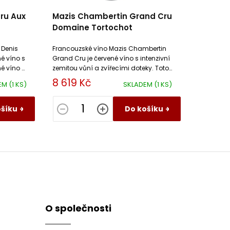
Cru Aux
Mazis Chambertin Grand Cru
Domaine Tortochot
 Denis
Francouzské víno Mazis Chambertin
né víno s
Grand Cru je červené víno s intenzivní
é víno s
zemitou vůní a zvířecími doteky. Toto
suché víno má vyzrálé taniny a
8 619 Kč
EM
(1 KS)
SKLADEM
(1 KS)
minerální podtext.
ošíku
Do košíku
O společnosti