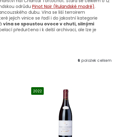
inařství řídí Chantal Tortochot. Stará se celkem o 12
gundskou odrůdu
Pinot Noir (Rulandské modré)
.
ncouzského dubu. Vína se liší terroirem
eré jejich vinice se řadí i do jakostní kategorie
ká
vína se spoustou ovoce v chuti, silnými
pelací předurčena i k delší archivaci, ale lze je
6
položek celkem
2022