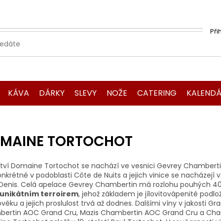
Při
KÁVA
DÁRKY
SLEVY
NOŽE
CATERING
KALENDÁ
MAINE TORTOCHOT
ství Domaine Tortochot se nachází ve vesnici Gevrey Chambert
konkrétně v podoblasti Côte de Nuits a jejich vinice se nacházej
 Denis. Celá apelace Gevrey Chambertin má rozlohu pouhých 409 h
unikátním terroirem
, jehož základem je jílovitovápenité podlo
věku a jejich proslulost trvá až dodnes. Dalšími víny v jakosti 
ertin AOC Grand Cru, Mazis Chambertin AOC Grand Cru a Char