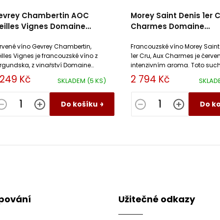
evrey Chambertin AOC
Morey Saint Denis 1er 
eilles Vignes Domaine
Charmes Domaine
ortochot
Tortochot
rvené víno Gevrey Chambertin,
Francouzské víno Morey Saint
eilles Vignes je francouzské víno z
1er Cru, Aux Charmes je červe
rgundska, z vinařství Domaine
intenzivním aroma. Toto such
rtochot, vyrobené z odrůdy Pinot
vyváženými taniny má velký
 249 Kč
2 794 Kč
SKLADEM
(5 KS)
SKLAD
r.
archivační potenciál.
Do košíku
Do k
O
v
l
á
d
a
c
pování
Užitečné odkazy
í
p
r