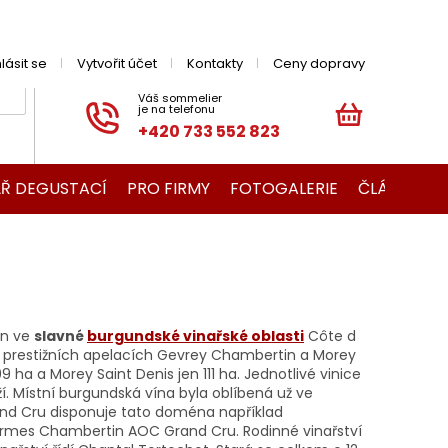
hlásit se
Vytvořit účet
Kontakty
Ceny dopravy
+420 733 552 823
NÁKUPNÍ
KOŠÍK
Ř DEGUSTACÍ
PRO FIRMY
FOTOGALERIE
ČLÁNKY O V
in ve
slavné
burgundské vinařské oblasti
Côte d
í v prestižních apelacích Gevrey Chambertin a Morey
a a Morey Saint Denis jen 111 ha. Jednotlivé vinice
ží. Místní burgundská vína byla oblíbená už ve
Grand Cru disponuje tato doména například
mes Chambertin AOC Grand Cru. Rodinné vinařství