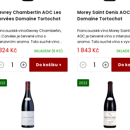
evrey Chambertin AOC Les
Morey Saint Denis AOC
orvées Domaine Tortochot
Domaine Tortochot
ancouzské vínoGevrey Chambertin,
Francouzské víno Morey Saint
s Corvées je červené víno s
AOC je červené víno s intenzi
tenzivním aroma. Toto suché víno s
aroma. Toto suché víno s vy
váženými taniny má velký
taniny má velký archivační po
 824 Kč
1 843 Kč
SKLADEM
(6 KS)
SKLAD
chivační potenciál.
Do košíku
Do k
022
2022