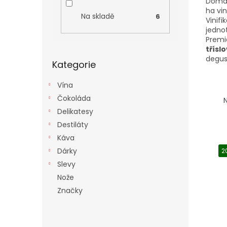
Domain
í
ha vi
p
Na skladě
6
Vinif
a
jednot
n
Premi
e
třísl
Přeskočit
l
degus
Kategorie
kategorie
Vína
Ř
Čokoláda
a
N
z
Delikatesy
e
Destiláty
n
Káva
V
í
Dárky
ý
2
p
p
Slevy
r
i
o
Nože
s
d
Značky
p
u
r
k
o
t