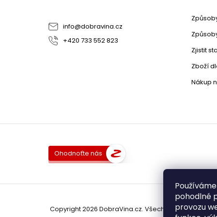
Způsoby
info
@
dobravina.cz
Způsoby
+420 733 552 823
Zjistit 
Zboží d
Nákup n
Ohodnoťte nás
Používáme
pohodlné p
provozu we
Copyright 2026
DobraVina.cz
. Všechna práva vyhra