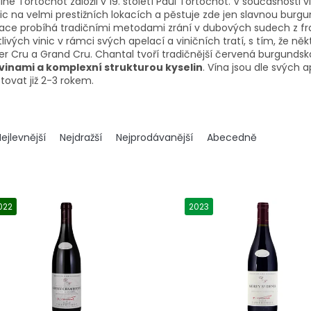
e Tortochot založil v 19. století Paul Tortochot. V současnosti v
nic na velmi prestižních lokacích a pěstuje zde jen slavnou bur
ikace probíhá tradičními metodami zrání v dubových sudech z fra
livých vinic v rámci svých apelací a viničních tratí, s tím, že někt
er Cru a Grand Cru. Chantal tvoří tradičnější červená burgunds
ovinami a komplexní strukturou kyselin
. Vína jsou dle svých a
tovat již 2-3 rokem.
ejlevnější
Nejdražší
Nejprodávanější
Abecedně
022
2023