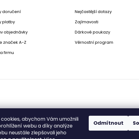
v
k
 doručení
Nejčastější dotazy
y
v
 platby
Zajímavosti
ý
stav objednávky
Dárkové poukazy
p
i
le značek A-Z
Věrnostní program
s
u
a firmu
 cookies, abychom Vám umožnili
Odmítnout
S
rohlížení webu a díky analýze
bu neustále zlepšovali jeho
zena.
Upravit nastavení cookies