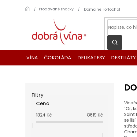
Přejít
na
Domů
Prodávané značky
Domaine Tortochot
obsah
VÍNA
ČOKOLÁDA
DELIKATESY
DESTILÁTY
DO
P
o
Filtry
s
Vinař
Cena
t
´Or, 
r
Saint
1824
Kč
8619
Kč
a
se liší
n
středo
Chamb
n