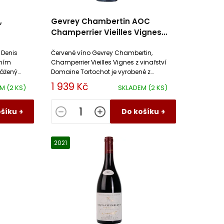
,
Gevrey Chambertin AOC
Champerrier Vieilles Vignes
Domaine Tortochot
 Denis
Červené víno Gevrey Chambertin,
vním
Champerrier Vieilles Vignes z vinařství
váženými
Domaine Tortochot je vyrobené z
tenciál.
odrůdy Pinot Noir.
1 939 Kč
EM
(2 KS)
SKLADEM
(2 KS)
ošíku
Do košíku
2021