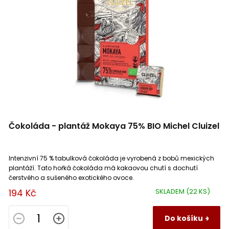
47%
1
r
o
d
u
k
t
ů
Čokoláda - plantáž Mokaya 75% BIO Michel Cluizel
Intenzivní 75 % tabulková čokoláda je vyrobená z bobů mexických
plantáží. Tato hořká čokoláda má kakaovou chutí s dochutí
čerstvého a sušeného exotického ovoce.
194 Kč
SKLADEM
(22 KS)
Do košíku