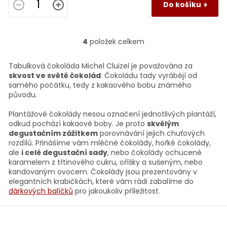
Do košíku
4
položek celkem
O
v
l
Tabulková čokoláda Michel Cluizel je považována za
á
skvost ve světě čokolád
. Čokoládu tady vyrábějí od
d
samého počátku, tedy z kakaového bobu známého
a
původu.
c
í
Plantážové čokolády nesou označení jednotlivých plantáží,
p
odkud pochází kakaové boby. Je proto
skvělým
r
degustačním zážitkem
porovnávání jejich chuťových
v
rozdílů. Přinášíme vám mléčné čokolády, hořké čokolády,
k
ale
i celé degustační sady
, nebo čokolády ochucené
y
karamelem z třtinového cukru, oříšky a sušeným, nebo
v
kandovaným ovocem. Čokolády jsou prezentovány v
ý
elegantních krabičkách, které vám rádi zabalíme do
p
dárkových balíčků
pro jakoukoliv příležitost.
i
s
Z
u
á