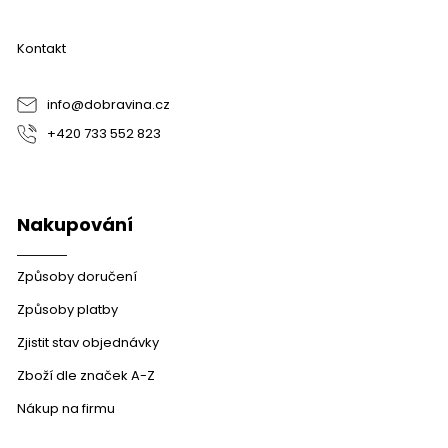
p
a
Kontakt
t
í
info
@
dobravina.cz
+420 733 552 823
Nakupování
Způsoby doručení
Způsoby platby
Zjistit stav objednávky
Zboží dle značek A-Z
Nákup na firmu