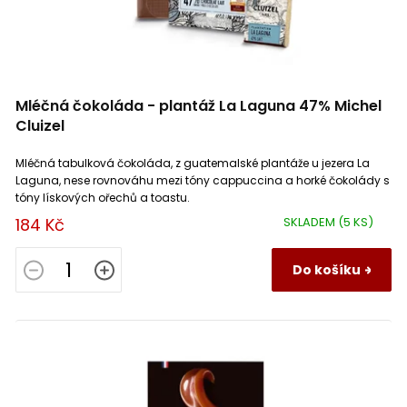
Mléčná čokoláda - plantáž La Laguna 47% Michel
Cluizel
Mléčná tabulková čokoláda, z guatemalské plantáže u jezera La
Laguna, nese rovnováhu mezi tóny cappuccina a horké čokolády s
tóny lískových ořechů a toastu.
184 Kč
SKLADEM
(5 KS)
Do košíku