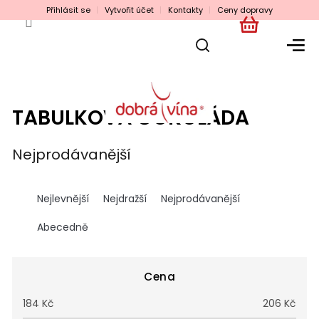
Přejít
Přihlásit se
Vytvořit účet
Kontakty
Ceny dopravy
na
obsah
NÁKUPNÍ
KOŠÍK
TABULKOVÁ ČOKOLÁDA
Nejprodávanější
Ř
a
Nejlevnější
Nejdražší
Nejprodávanější
z
e
Abecedně
n
í
p
Cena
r
184
Kč
206
Kč
o