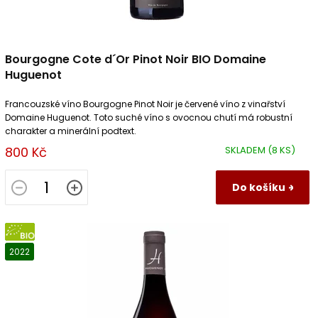
Bourgogne Cote d´Or Pinot Noir BIO Domaine
Huguenot
Francouzské víno Bourgogne Pinot Noir je červené víno z vinařství
Domaine Huguenot. Toto suché víno s ovocnou chutí má robustní
charakter a minerální podtext.
800 Kč
SKLADEM
(8 KS)
Do košíku
BIO
2022