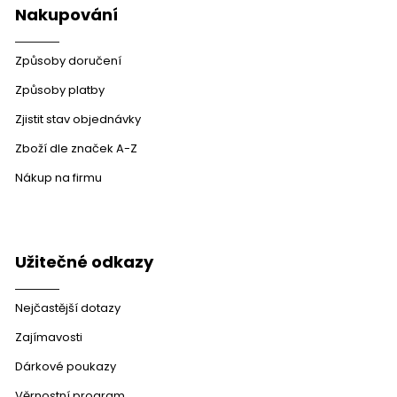
p
Nakupování
i
s
u
Způsoby doručení
Způsoby platby
Zjistit stav objednávky
Zboží dle značek A-Z
Nákup na firmu
Užitečné odkazy
Nejčastější dotazy
Zajímavosti
Dárkové poukazy
Věrnostní program