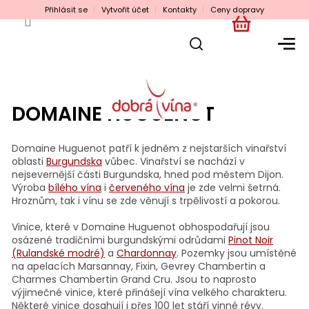
Přejít
Přihlásit se
Vytvořit účet
Kontakty
Ceny dopravy
na
obsah
NÁKUPNÍ
KOŠÍK
DOMAINE HUGUENOT
Domaine Huguenot patří k jedněm z nejstarších vinařství
oblasti
Burgundska
vůbec. Vinařství se nachází v
nejsevernější části Burgundska, hned pod městem Dijon.
Výroba
bílého vína
i
červeného vína
je zde velmi šetrná.
Hroznům, tak i vínu se zde věnují s trpělivostí a pokorou.
Vinice, které v Domaine Huguenot obhospodařují jsou
osázené tradičními burgundskými odrůdami
Pinot Noir
(Rulandské modré)
a
Chardonnay
. Pozemky jsou umístěné
na apelacích Marsannay, Fixin, Gevrey Chambertin a
Charmes Chambertin Grand Cru. Jsou to naprosto
výjimečné vinice, které přinášejí vína velkého charakteru.
Některé vinice dosahují i přes 100 let stáří vinné révy.