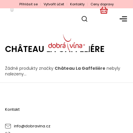
Přejít
Přihlásit se
Vytvořit účet
Kontakty
Ceny dopravy
na
obsah
NÁKUPNÍ
KOŠÍK
CHÂTEAU LA GAFFELIÉRE
Žádné produkty značky
Château La Gaffeliére
nebyly
nalezeny...
Z
á
p
a
Kontakt
t
í
info
@
dobravina.cz