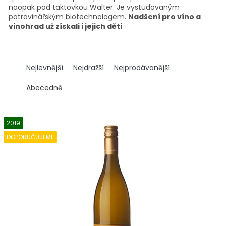
naopak pod taktovkou Walter. Je vystudovaným
potravinářským biotechnologem.
Nadšení pro víno a
vinohrad už získali i jejich děti
.
Ř
a
Nejlevnější
Nejdražší
Nejprodávanější
z
e
Abecedně
n
í
V
p
ý
2019
r
p
DOPORUČUJEME
o
i
d
s
u
p
k
r
t
o
ů
d
u
k