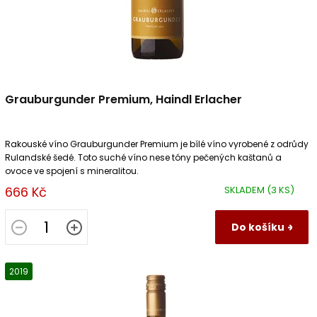
t
ů
Grauburgunder Premium, Haindl Erlacher
Rakouské víno Grauburgunder Premium je bílé víno vyrobené z odrůdy
Rulandské šedé. Toto suché víno nese tóny pečených kaštanů a
ovoce ve spojení s mineralitou.
666 Kč
SKLADEM
(3 KS)
Do košíku
2019