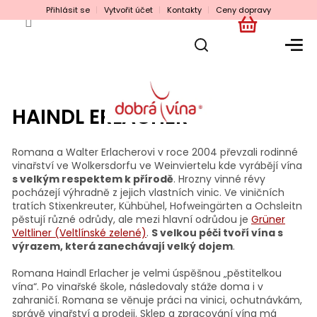
Přejít
Přihlásit se
Vytvořit účet
Kontakty
Ceny dopravy
na
obsah
NÁKUPNÍ
KOŠÍK
HAINDL ERLACHER
Romana a Walter Erlacherovi v roce 2004 převzali rodinné
vinařství ve Wolkersdorfu ve Weinviertelu kde vyrábějí vína
s velkým respektem k přírodě
. Hrozny vinné révy
pocházejí výhradně z jejich vlastních vinic. Ve viničních
tratích Stixenkreuter, Kühbühel, Hofweingärten a Ochsleitn
pěstují různé odrůdy, ale mezi hlavní odrůdou je
Grüner
Veltliner (Veltlínské zelené)
.
S velkou péči tvoří vína s
výrazem, která zanechávají velký dojem
.
Romana Haindl Erlacher je velmi úspěšnou „pěstitelkou
vína“. Po vinařské škole, následovaly stáže doma i v
zahraničí. Romana se věnuje práci na vinici, ochutnávkám,
správě vinařství a prodeji. Sklep a zpracování vína má