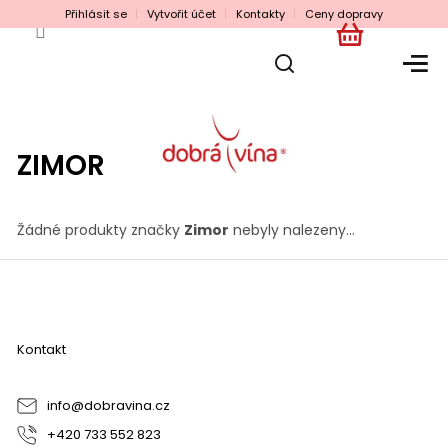
Přejít
Přihlásit se
Vytvořit účet
Kontakty
Ceny dopravy
na
obsah
NÁKUPNÍ
KOŠÍK
ZIMOR
Žádné produkty značky
Zimor
nebyly nalezeny...
Z
á
p
a
Kontakt
t
í
info
@
dobravina.cz
+420 733 552 823