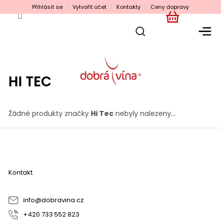
Přejít
Přihlásit se
Vytvořit účet
Kontakty
Ceny dopravy
na
obsah
NÁKUPNÍ
KOŠÍK
HI TEC
Žádné produkty značky
Hi Tec
nebyly nalezeny...
Z
á
p
a
Kontakt
t
í
info
@
dobravina.cz
+420 733 552 823