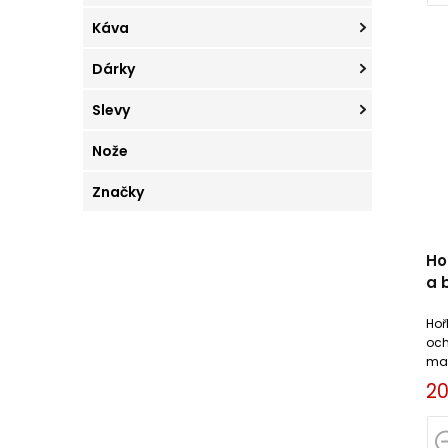
Káva
Dárky
Slevy
Nože
Značky
Ho
a 
Cl
Hoř
och
man
bru
20