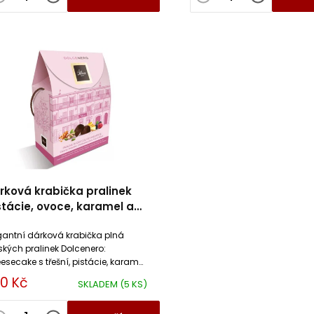
rková krabička pralinek
stácie, ovoce, karamel a
eesecake Dulcioliva
gantní dárková krabička plná
lských pralinek Dolcenero:
esecake s třešní, pistácie, karamel
esní ovoce. Perfektní dárek pro
0 Kč
SKLADEM
(5 KS)
ovníky čokolády.