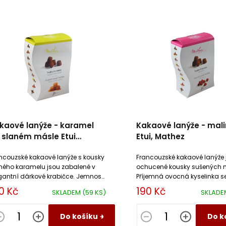
kaové lanýže - karamel
Kakaové lanýže - mali
 slaném másle Etui
Etui, Mathez
thez
ncouzské kakaové lanýže s kousky
Francouzské kakaové lanýže 
ného karamelu jsou zabalené v
ochucené kousky sušených m
gantní dárkové krabičce. Jemnost
Příjemná ovocná kyselinka se
ýžů se prolíná s křupavými kousky
se sametovou chutí čokolád
0 Kč
190 Kč
SKLADEM
(59 KS)
SKLAD
amelu.
ganache. Zkuste ochutnat.
Do košíku
Do k