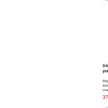
Dá
pi
Ch
Ele
ita
che
a l
37
mil