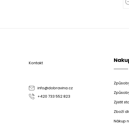
Z
á
p
a
t
Naku
í
Kontakt
Způsoby
info
@
dobravina.cz
Způsoby
+420 733 552 823
Zjistit 
Zboží d
Nákup n