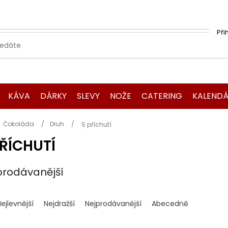
Při
KÁVA
DÁRKY
SLEVY
NOŽE
CATERING
KALENDÁ
Domů
Čokoláda
Druh
S příchutí
PŘÍCHUTÍ
prodávanější
ejlevnější
Nejdražší
Nejprodávanější
Abecedně