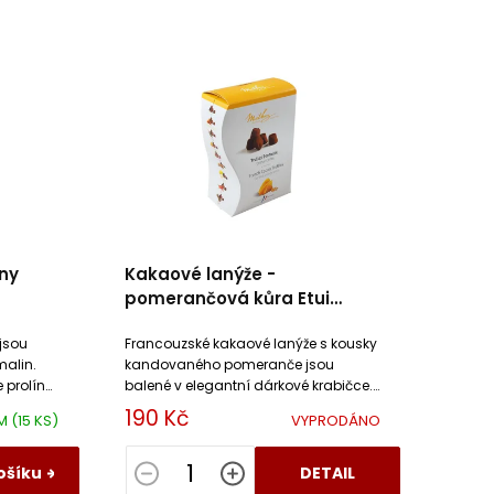
ny
Kakaové lanýže -
pomerančová kůra Etui
Mathez
jsou
Francouzské kakaové lanýže s kousky
alin.
kandovaného pomeranče jsou
 prolíná
balené v elegantní dárkové krabičce.
ové
Kandované ovoce příjemně doplní
190 Kč
EM
(15 KS)
VYPRODÁNO
sametovou texturu lanýže.
ošíku
DETAIL