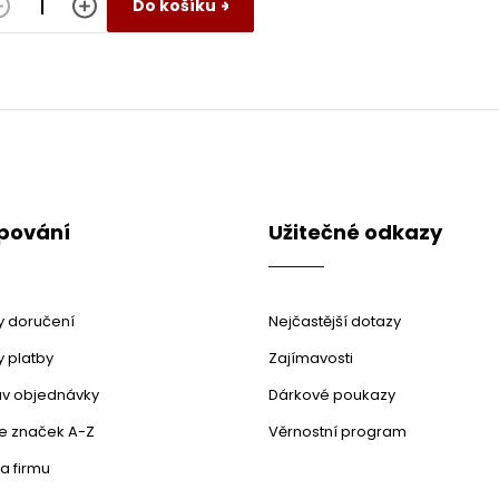
Do košíku
O
v
l
á
d
a
c
pování
Užitečné odkazy
í
p
r
v
k
 doručení
Nejčastější dotazy
y
v
 platby
Zajímavosti
ý
stav objednávky
Dárkové poukazy
p
i
le značek A-Z
Věrnostní program
s
u
a firmu