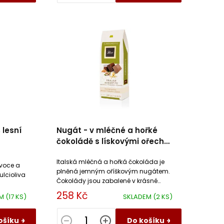
 lesní
Nugát - v mléčné a hořké
čokoládě s lískovými ořechy
oliva
Dulcioliva
Italská mléčná a hořká čokoláda je
ovoce a
plněná jemným oříškovým nugátem.
ulcioliva
Čokolády jsou zabalené v krásné
papírové krabičce.
258 Kč
EM
(17 KS)
SKLADEM
(2 KS)
ošíku
Do košíku