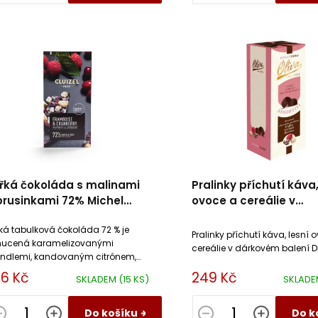
řká čokoláda s malinami
Pralinky příchutí káva,
brusinkami 72% Michel
ovoce a cereálie v
uizel
dárkovém balení Dulci
ká tabulková čokoláda 72 % je
Pralinky příchutí káva, lesní 
ucená karamelizovanými
cereálie v dárkovém balení D
dlemi, kandovaným citrónem,
sinkami a sušenými malinami.
6 Kč
249 Kč
SKLADEM
(15 KS)
SKLAD
Do košíku
Do k