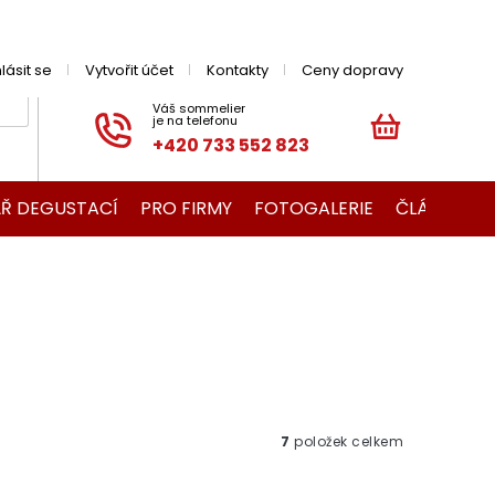
hlásit se
Vytvořit účet
Kontakty
Ceny dopravy
+420 733 552 823
NÁKUPNÍ
KOŠÍK
Ř DEGUSTACÍ
PRO FIRMY
FOTOGALERIE
ČLÁNKY O V
7
položek celkem