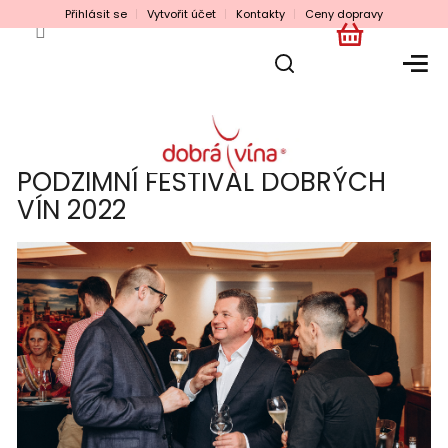
Přejít
Přihlásit se
Vytvořit účet
Kontakty
Ceny dopravy
na
obsah
NÁKUPNÍ
KOŠÍK
PODZIMNÍ FESTIVAL DOBRÝCH
VÍN 2022