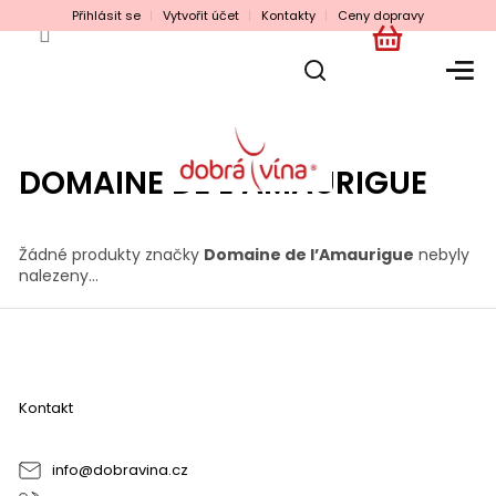
Přejít
Přihlásit se
Vytvořit účet
Kontakty
Ceny dopravy
na
obsah
NÁKUPNÍ
KOŠÍK
DOMAINE DE L’AMAURIGUE
Žádné produkty značky
Domaine de l’Amaurigue
nebyly
nalezeny...
Z
á
p
a
Kontakt
t
í
info
@
dobravina.cz