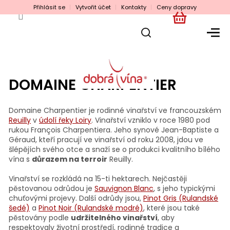
Přejít
Přihlásit se
Vytvořit účet
Kontakty
Ceny dopravy
na
obsah
NÁKUPNÍ
KOŠÍK
DOMAINE CHARPENTIER
Domaine Charpentier je rodinné vinařství ve francouzském
Reuilly
v
údolí řeky Loiry
. Vinařství vzniklo v roce 1980 pod
rukou François Charpentiera. Jeho synové Jean-Baptiste a
Géraud, kteří pracují ve vinařství od roku 2008, jdou ve
šlépějích svého otce a snaží se o produkci kvalitního bílého
vína s
důrazem na terroir
Reuilly.
Vinařství se rozkládá na 15-ti hektarech. Nejčastěji
pěstovanou odrůdou je
Sauvignon Blanc
, s jeho typickými
chuťovými projevy. Další odrůdy jsou,
Pinot Gris (Rulandské
šedé)
a
Pinot Noir (Rulandské modré)
, které jsou také
pěstovány podle
udržitelného vinařství
, aby
respektovaly životní prostředí, rodinné tradice a