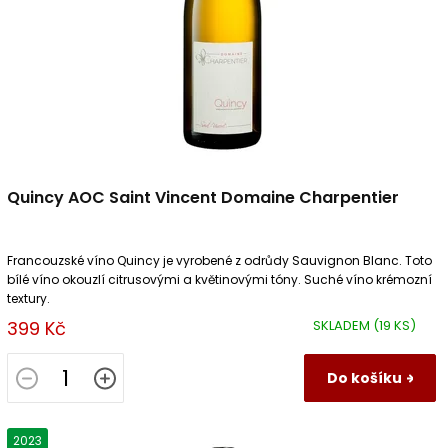
ů
d
u
k
t
ů
Quincy AOC Saint Vincent Domaine Charpentier
Francouzské víno Quincy je vyrobené z odrůdy Sauvignon Blanc. Toto
bílé víno okouzlí citrusovými a květinovými tóny. Suché víno krémozní
textury.
399 Kč
SKLADEM
(19 KS)
Do košíku
2023