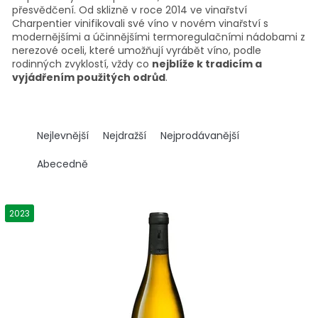
přesvědčení. Od sklizně v roce 2014 ve vinařství
Charpentier vinifikovali své víno v novém vinařství s
modernějšími a účinnějšími termoregulačními nádobami z
nerezové oceli, které umožňují vyrábět víno, podle
rodinných zvyklostí, vždy co
nejblíže k tradicím a
vyjádřením použitých odrůd
.
Ř
a
Nejlevnější
Nejdražší
Nejprodávanější
z
e
Abecedně
n
í
V
p
ý
2023
r
p
o
i
d
s
u
p
k
r
t
o