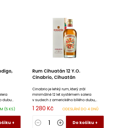
ndigo,
Rum Cihuatán 12 Y.O.
Cinabrio, Cihuatán
Cinabrio je lehký rum, který zrál
lera
minimálně 12 let systémem solera
ho dubu
v sudech z amerického bílého dubu,
které předtím obsahovaly bourbon.
1 280 Kč
EM
(5 KS)
ODESLÁNÍ DO 4 DNŮ
ošíku
Do košíku