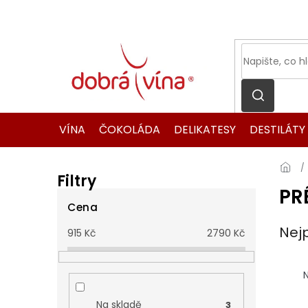
Přejít
na
obsah
VÍNA
ČOKOLÁDA
DELIKATESY
DESTILÁTY
Filtry
PR
P
o
Cena
s
Nej
915
Kč
2790
Kč
t
r
Ř
a
a
N
n
z
n
e
Na skladě
3