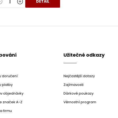
DETAIL
O
v
l
á
d
a
c
pování
Užitečné odkazy
í
p
r
v
k
 doručení
Nejčastější dotazy
y
v
 platby
Zajímavosti
ý
stav objednávky
Dárkové poukazy
p
i
le značek A-Z
Věrnostní program
s
u
a firmu