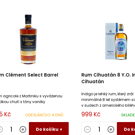
m Clément Select Barrel
Rum Cihuatán 8 Y.O. I
Cihuatán
Indigo je lehký rum, který zrál
 agricole z Martiniku s vyváženou
minimálně 8 let systémem so
dkou chutí s tóny vanilky.
v sudech z amerického bílé
po bourbonu.
5 Kč
999 Kč
ODESLÁNÍ DO 4 DNŮ
SKLAD
Do košíku
Do k