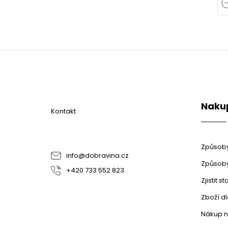
Z
á
p
a
t
Naku
í
Kontakt
Způsoby
info
@
dobravina.cz
Způsoby
+420 733 552 823
Zjistit 
Zboží d
Nákup n