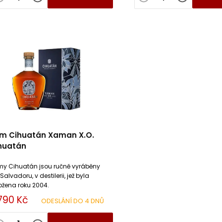
m Cihuatán Xaman X.O.
huatán
y Cihuatán jsou ručně vyráběny
 Salvadoru, v destilerii, jež byla
ožena roku 2004.
790 Kč
ODESLÁNÍ DO 4 DNŮ