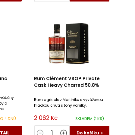
ana
Rum Clément VSOP Private
Cask Heavy Charred 50,8%
yráběny
Rum agricole z Martiniku s vyváženou
 byla
hladkou chutí s tóny vanilky.
nou
2 062 Kč
DO 4 DNŮ
SKLADEM
(1 KS)
TAIL
Do košíku