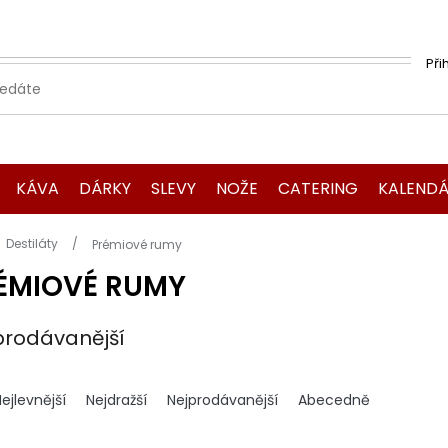
Při
KÁVA
DÁRKY
SLEVY
NOŽE
CATERING
KALENDÁ
Domů
Destiláty
Prémiové rumy
ÉMIOVÉ RUMY
prodávanější
ejlevnější
Nejdražší
Nejprodávanější
Abecedně