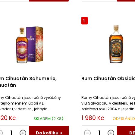
1L
m Cihuatán Sahumerio,
Rum Cihuatán Obsidi
huatán
y Cihuatán jsou ručně vyráběny
Rumy Cihuatán jsou ručně v
stejnojmenném údolí v El
v El Salvadoru, v destilerii, jež
adoru, v destilerii, jež byla
založena roku 2004 a je jedi
ožena roku 2004 a je jedinou
palírnou v zemi.
820 Kč
1 980 Kč
SKLADEM
(2 KS)
ODESLÁNÍ 
írnou v zemi.
Do košíku
DE