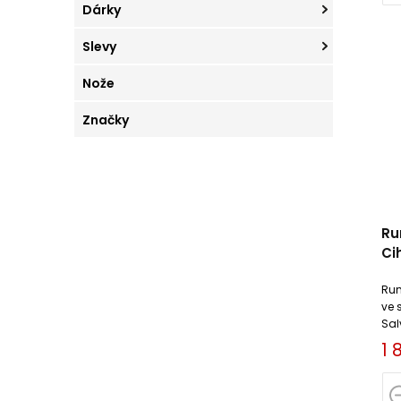
Dárky
Slevy
Nože
Značky
Ru
Ci
Rum
ve 
Salv
zal
1 
pal