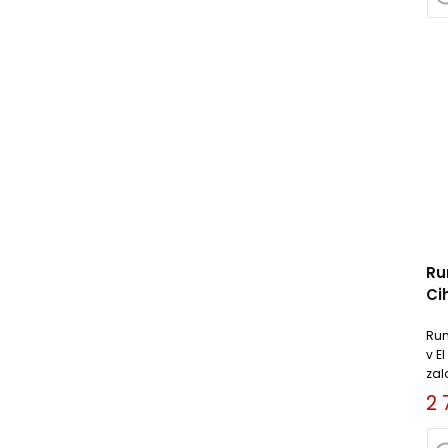
Ru
Ci
Rum
v El
zal
2 