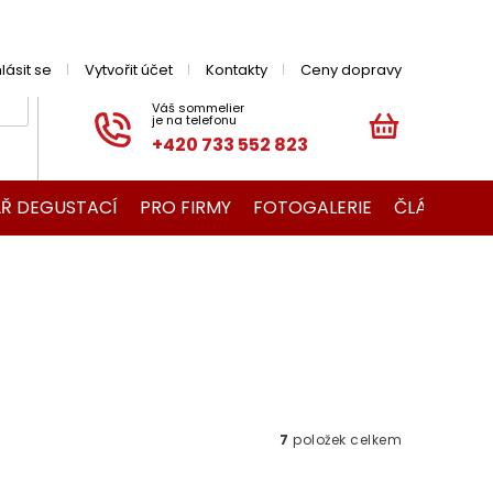
hlásit se
Vytvořit účet
Kontakty
Ceny dopravy
+420 733 552 823
NÁKUPNÍ
KOŠÍK
Ř DEGUSTACÍ
PRO FIRMY
FOTOGALERIE
ČLÁNKY O V
7
položek celkem