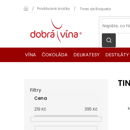
Přejít
na
Domů
Prodávané značky
Tines de Roqueta
obsah
VÍNA
ČOKOLÁDA
DELIKATESY
DESTILÁTY
TI
P
o
Filtry
s
Cena
t
Ř
r
a
N
219
Kč
395
Kč
a
z
n
e
n
n