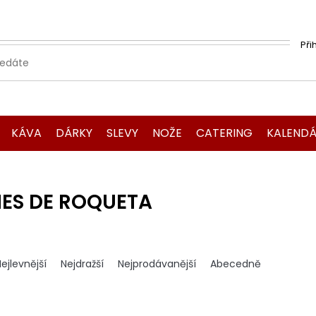
Při
KÁVA
DÁRKY
SLEVY
NOŽE
CATERING
KALENDÁ
NES DE ROQUETA
ejlevnější
Nejdražší
Nejprodávanější
Abecedně