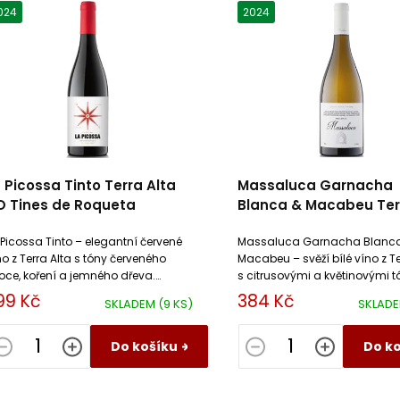
024
2024
 Picossa Tinto Terra Alta
Massaluca Garnacha
O Tines de Roqueta
Blanca & Macabeu Ter
Alta DO Tines de Roqu
 Picossa Tinto – elegantní červené
Massaluca Garnacha Blanc
no z Terra Alta s tóny červeného
Macabeu – svěží bílé víno z Te
oce, koření a jemného dřeva.
s citrusovými a květinovými t
eální k masu, zvěřině a vyzrálým
Ideální k rybám, salátům a
99 Kč
384 Kč
SKLADEM
(9 KS)
SKLAD
rům
středomořské kuchyni.
Do košíku
Do k