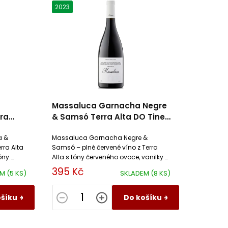
2023
Massaluca Garnacha Negre
ra
& Samsó Terra Alta DO Tines
eta
de Roqueta
a &
Massaluca Garnacha Negre &
rra Alta
Samsó – plné červené víno z Terra
óny.
Alta s tóny červeného ovoce, vanilky a
koření. Ideální k masu, ragú i
395 Kč
EM
(5 KS)
SKLADEM
(8 KS)
vyzrálým sýrům
ošíku
Do košíku