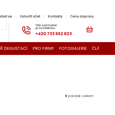
hlásit se
Vytvořit účet
Kontakty
Ceny dopravy
+420 733 552 823
NÁKUPNÍ
KOŠÍK
Ř DEGUSTACÍ
PRO FIRMY
FOTOGALERIE
ČLÁNKY O V
6
položek celkem