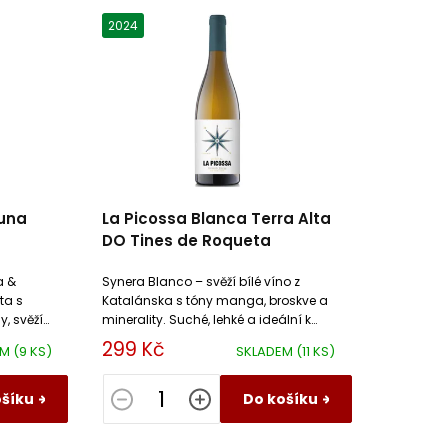
2024
luna
La Picossa Blanca Terra Alta
DO Tines de Roqueta
a &
Synera Blanco – svěží bílé víno z
ta s
Katalánska s tóny manga, broskve a
y, svěží
minerality. Suché, lehké a ideální k
rybám, salátům i mořským plodům
299 Kč
EM
(9 KS)
SKLADEM
(11 KS)
ošíku
Do košíku