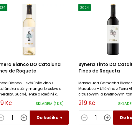
024
2024
ynera Blanco DO Cataluna
Synera Tinto DO Cata
ines de Roqueta
Tines de Roqueta
nera Blanco – svěží bílé víno z
Massaluca Garnacha Blanc
talánska s tóny manga, broskve a
Macabeu – bílé víno z Terra Al
nerality. Suché, lehké a ideální k
citrusovými a květinovými tón
bám, salátům i mořským plodům
a minerální. Skvělé k rybám a
19 Kč
219 Kč
SKLADEM
(1 KS)
SKLAD
středomořské kuchyni.
Do košíku
Do k