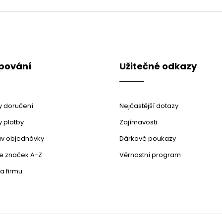
O
v
l
á
d
a
c
pování
Užitečné odkazy
í
p
r
v
k
 doručení
Nejčastější dotazy
y
v
 platby
Zajímavosti
ý
stav objednávky
Dárkové poukazy
p
i
le značek A-Z
Věrnostní program
s
u
a firmu