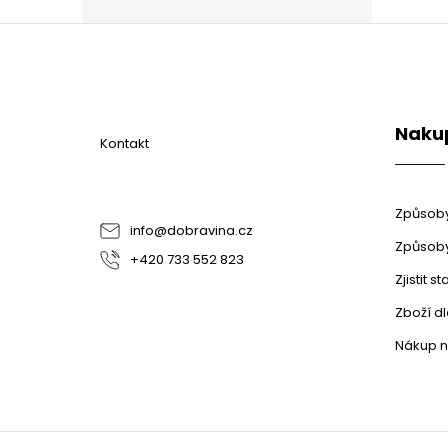
Z
á
p
a
t
Naku
í
Kontakt
Způsoby
info
@
dobravina.cz
Způsoby
+420 733 552 823
Zjistit 
Zboží d
Nákup n