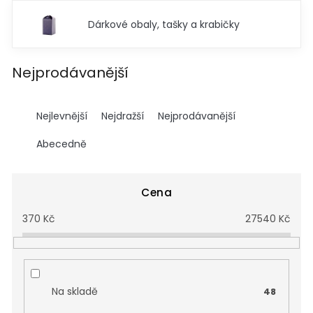
Dárkové obaly, tašky a krabičky
Nejprodávanější
Ř
a
Nejlevnější
Nejdražší
Nejprodávanější
z
e
Abecedně
n
í
p
Cena
r
370
Kč
27540
Kč
o
d
u
k
t
Na skladě
48
ů