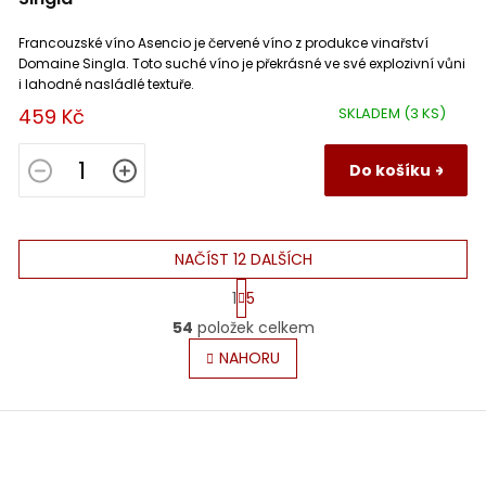
Francouzské víno Asencio je červené víno z produkce vinařství
Domaine Singla. Toto suché víno je překrásné ve své explozivní vůni
i lahodné nasládlé textuře.
459 Kč
SKLADEM
(3 KS)
Do košíku
NAČÍST 12 DALŠÍCH
S
1
5
t
O
r
54
položek celkem
v
á
l
NAHORU
n
á
k
o
d
v
Z
a
á
c
á
n
í
p
í
p