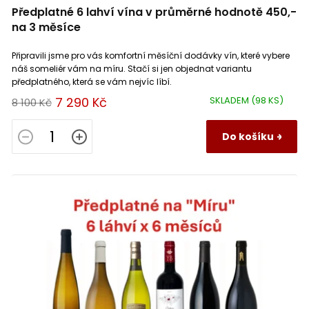
Veuve Fourny Et Fils
0
Předplatné 6 lahví vína v průměrné hodnotě 450,-
na 3 měsíce
Připravili jsme pro vás komfortní měsíční dodávky vín, které vybere
náš someliér vám na míru. Stačí si jen objednat variantu
předplatného, která se vám nejvíc líbí.
7 290 Kč
SKLADEM
(98 KS)
8 100 Kč
Do košíku