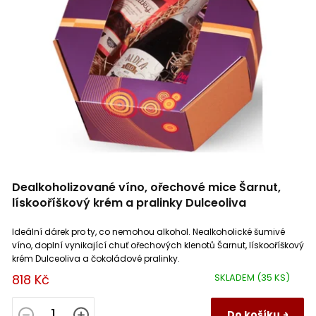
Dealkoholizované víno, ořechové mice Šarnut,
lískooříškový krém a pralinky Dulceoliva
Ideální dárek pro ty, co nemohou alkohol. Nealkoholické šumivé
víno, doplní vynikající chuť ořechových klenotů Šarnut, lískooříškový
krém Dulceoliva a čokoládové pralinky.
818 Kč
SKLADEM
(35 KS)
Do košíku