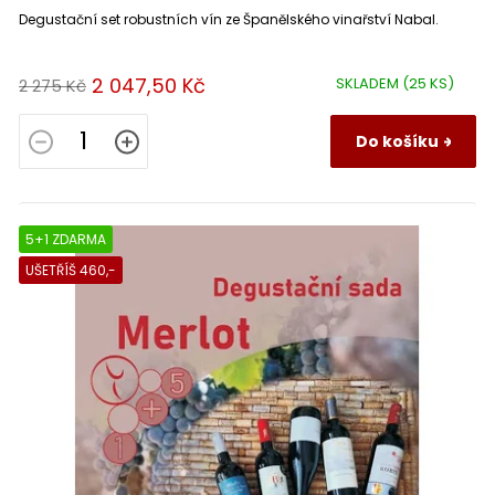
Degustační set robustních vín ze Španělského vinařství Nabal.
2 047,50 Kč
SKLADEM
(25 KS)
2 275 Kč
Do košíku
5+1 ZDARMA
UŠETŘÍŠ 460,-