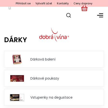
Přejít
Přihlásit se
Vytvořit účet
Kontakty
Ceny dopravy
na
obsah
NÁKUPNÍ
KOŠÍK
DÁRKY
Dárková balení
Dárkové poukazy
Vstupenky na degustace