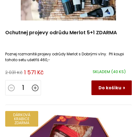
Ochutnej projevy odrůdu Merlot 5+1 ZDARMA
Poznej rozmanité projevy odrůdy Merlot s Dobrými víny. Při koupi
tohoto setu ušetříš 460,-
1 571 Kč
SKLADEM
(40 KS)
2 031 Kč
Do košíku
DÁRKOVÁ
KRABICE
ZDARMA