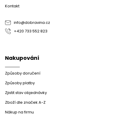
a
r
Kontakt
t
v
í
k
y
info
@
dobravina.cz
v
+420 733 552 823
ý
p
i
s
u
Nakupování
Způsoby doručení
Způsoby platby
Zjistit stav objednávky
Zboží dle značek A-Z
Nákup na firmu