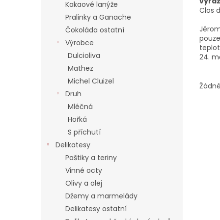
výra
í
Kakaové lanýže
Clos 
p
Pralinky a Ganache
a
Jérom
Čokoláda ostatní
n
pouze
Výrobce
e
teplo
Dulcioliva
l
24. mě
Mathez
Michel Cluizel
Žádné
Druh
Mléčná
Hořká
S příchutí
Delikatesy
Paštiky a teriny
Vinné octy
Olivy a olej
Džemy a marmelády
Delikatesy ostatní