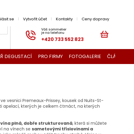
hlásit se
Vytvořit účet
Kontakty
Ceny dopravy
+420 733 552 823
NÁKUPNÍ
KOŠÍK
Ř DEGUSTACÍ
PRO FIRMY
FOTOGALERIE
ČLÁNKY O V
ve vesnici Premeaux-Prissey, kousek od Nuits-St-
i apelací, kterých je celkem čtrnáct, na kterých
í
vína plná, dobře strukturovaná
, která si můžete
ví na vínech se
sametovými tříslovinami a