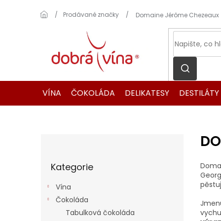
Přejít
na
Domů
Prodávané značky
Domaine Jérôme Chezeaux
obsah
VÍNA
ČOKOLÁDA
DELIKATESY
DESTILÁTY
DO
P
o
Přeskočit
s
Kategorie
Domai
kategorie
t
Georg
r
pěstu
Vína
a
Čokoláda
n
Jmenu
Tabulková čokoláda
vychu
n