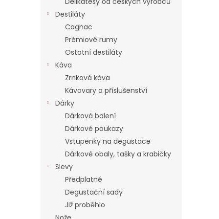
Delikatesy od českých výrobců
Destiláty
Cognac
Prémiové rumy
Ostatní destiláty
Káva
Zrnková káva
Kávovary a příslušenství
Dárky
Dárková balení
Dárkové poukazy
Vstupenky na degustace
Dárkové obaly, tašky a krabičky
Slevy
Předplatné
Degustační sady
Již proběhlo
Nože