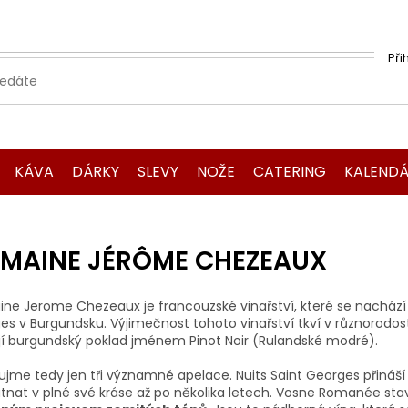
Při
KÁVA
DÁRKY
SLEVY
NOŽE
CATERING
KALENDÁ
MAINE JÉRÔME CHEZEAUX
ne Jerome Chezeaux je francouzské vinařství, které se nachází 
es v Burgundsku. Výjimečnost tohoto vinařství tkví v různorodost
jí burgundský poklad jménem Pinot Noir (Rulandské modré).
jme tedy jen tři významné apelace. Nuits Saint Georges přináš
tnat v plné své kráse až po několika letech. Vosne Romanée sta