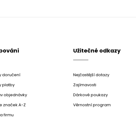
pování
Užitečné odkazy
 doručení
Nejčastější dotazy
 platby
Zajímavosti
stav objednávky
Dárkové poukazy
le značek A-Z
Věrnostní program
a firmu