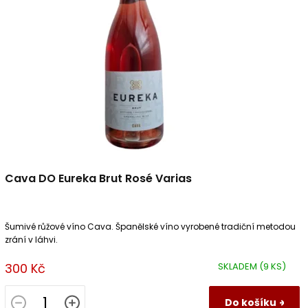
u
p
k
r
t
o
ů
d
u
k
t
ů
Cava DO Eureka Brut Rosé Varias
Šumivé růžové víno Cava. Španělské víno vyrobené tradiční metodou
zrání v láhvi.
300 Kč
SKLADEM
(9 KS)
Do košíku