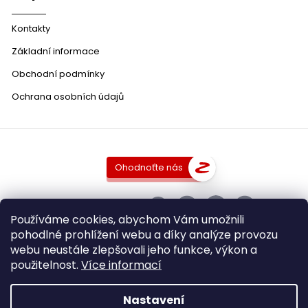
Kontakty
Základní informace
Obchodní podmínky
Ochrana osobních údajů
Ohodnoťte nás
SLEDUJTE NÁS
Používáme cookies, abychom Vám umožnili
pohodlné prohlížení webu a díky analýze provozu
webu neustále zlepšovali jeho funkce, výkon a
použitelnost.
Více informací
Copyright 2026
DobraVina.cz
. Všechna práva vyhrazena.
Upravit nastavení cookies
Nastavení
Grafický návrh vytvořil a nakódoval
Shoptak.cz