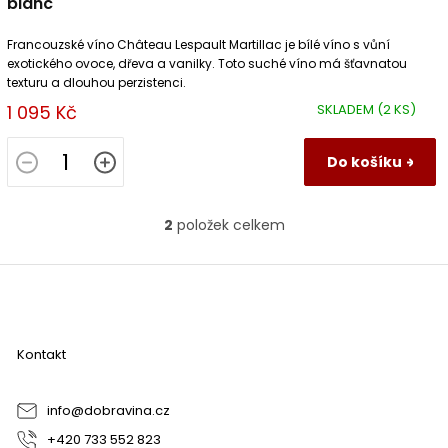
blanc
Francouzské víno Château Lespault Martillac je bílé víno s vůní
exotického ovoce, dřeva a vanilky. Toto suché víno má šťavnatou
texturu a dlouhou perzistenci.
1 095 Kč
SKLADEM
(2 KS)
Do košíku
2
položek celkem
O
v
l
Z
á
á
d
p
a
a
c
Kontakt
t
í
í
p
r
info
@
dobravina.cz
v
+420 733 552 823
k