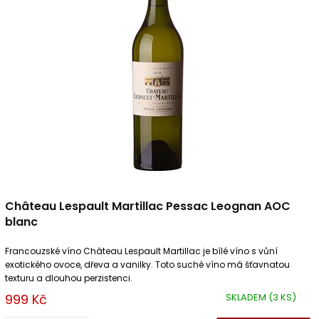
d
s
u
p
k
r
t
o
ů
d
u
k
t
ů
Château Lespault Martillac Pessac Leognan AOC
blanc
Francouzské víno Château Lespault Martillac je bílé víno s vůní
exotického ovoce, dřeva a vanilky. Toto suché víno má šťavnatou
texturu a dlouhou perzistenci.
999 Kč
SKLADEM
(3 KS)