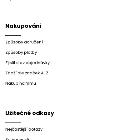
y
v
ý
p
Nakupování
i
s
u
Způsoby doručení
Způsoby platby
Zjistit stav objednávky
Zboží dle značek A-Z
Nákup na firmu
Užitečné odkazy
Nejčastější dotazy
Zajímavosti