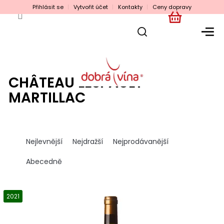
Přejít
Přihlásit se
Vytvořit účet
Kontakty
Ceny dopravy
na
obsah
NÁKUPNÍ
KOŠÍK
CHÂTEAU LESPAULT
MARTILLAC
Ř
a
Nejlevnější
Nejdražší
Nejprodávanější
z
e
Abecedně
n
í
V
p
ý
2021
r
p
o
i