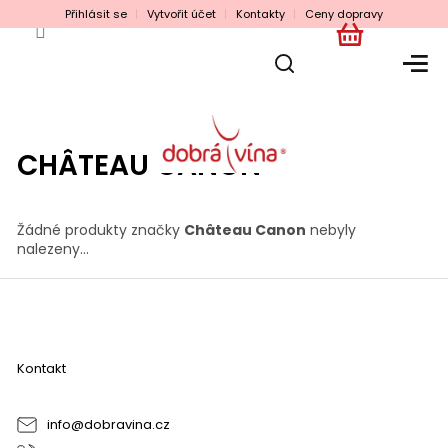
Přejít
Přihlásit se
Vytvořit účet
Kontakty
Ceny dopravy
na
obsah
NÁKUPNÍ
KOŠÍK
CHÂTEAU CANON
Žádné produkty značky
Château Canon
nebyly
nalezeny...
Z
á
p
a
Kontakt
t
í
info
@
dobravina.cz