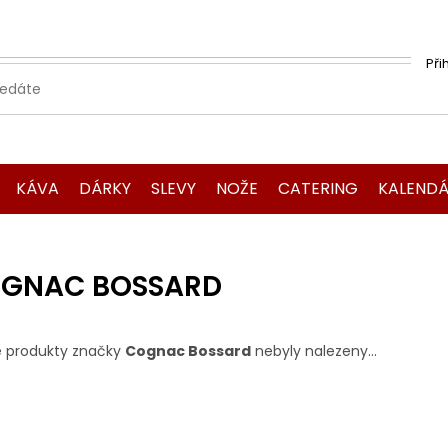
Při
KÁVA
DÁRKY
SLEVY
NOŽE
CATERING
KALENDÁ
GNAC BOSSARD
 produkty značky
Cognac Bossard
nebyly nalezeny...