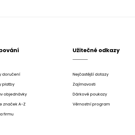
pování
Užitečné odkazy
 doručení
Nejčastější dotazy
 platby
Zajímavosti
stav objednávky
Dárkové poukazy
le značek A-Z
Věrnostní program
a firmu