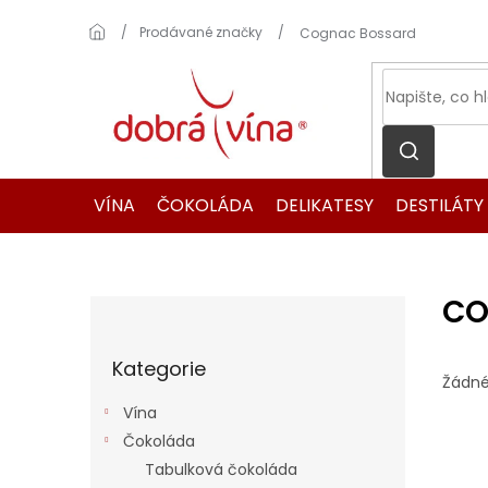
Přejít
na
Domů
Prodávané značky
Cognac Bossard
obsah
VÍNA
ČOKOLÁDA
DELIKATESY
DESTILÁTY
CO
P
o
Přeskočit
s
Kategorie
kategorie
t
Žádné
r
Vína
a
Čokoláda
n
Tabulková čokoláda
n