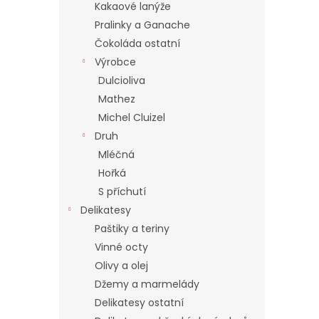
í
Kakaové lanýže
p
Pralinky a Ganache
a
Čokoláda ostatní
n
Výrobce
e
Dulcioliva
l
Mathez
Michel Cluizel
Druh
Mléčná
Hořká
S příchutí
Delikatesy
Paštiky a teriny
Vinné octy
Olivy a olej
Džemy a marmelády
Delikatesy ostatní