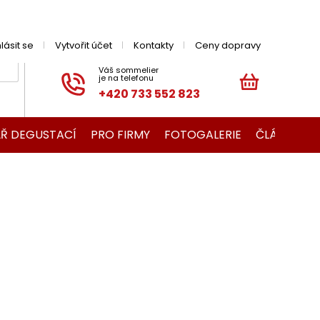
hlásit se
Vytvořit účet
Kontakty
Ceny dopravy
+420 733 552 823
NÁKUPNÍ
KOŠÍK
Ř DEGUSTACÍ
PRO FIRMY
FOTOGALERIE
ČLÁNKY O V