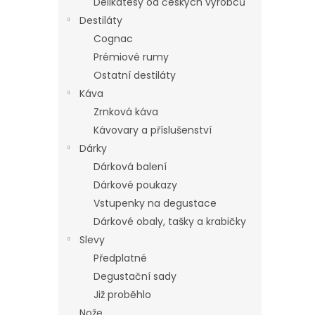
Delikatesy od českých výrobců
Destiláty
Cognac
Prémiové rumy
Ostatní destiláty
Káva
Zrnková káva
Kávovary a příslušenství
Dárky
Dárková balení
Dárkové poukazy
Vstupenky na degustace
Dárkové obaly, tašky a krabičky
Slevy
Předplatné
Degustační sady
Již proběhlo
Nože