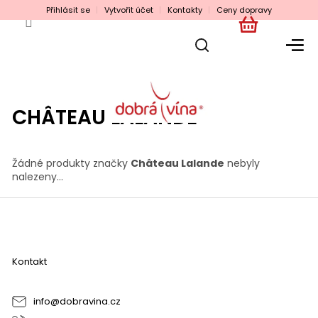
Přejít
Přihlásit se
Vytvořit účet
Kontakty
Ceny dopravy
na
obsah
NÁKUPNÍ
KOŠÍK
CHÂTEAU LALANDE
Žádné produkty značky
Château Lalande
nebyly
nalezeny...
Z
á
p
a
Kontakt
t
í
info
@
dobravina.cz