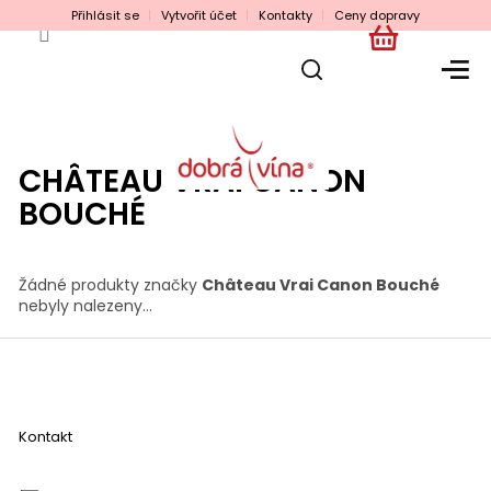
Přejít
Přihlásit se
Vytvořit účet
Kontakty
Ceny dopravy
na
obsah
NÁKUPNÍ
KOŠÍK
CHÂTEAU VRAI CANON
BOUCHÉ
Žádné produkty značky
Château Vrai Canon Bouché
nebyly nalezeny...
Z
á
p
a
Kontakt
t
í