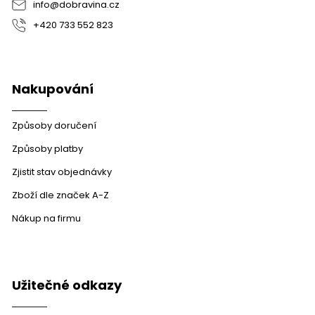
info
@
dobravina.cz
+420 733 552 823
Nakupování
Způsoby doručení
Způsoby platby
Zjistit stav objednávky
Zboží dle značek A-Z
Nákup na firmu
Užitečné odkazy