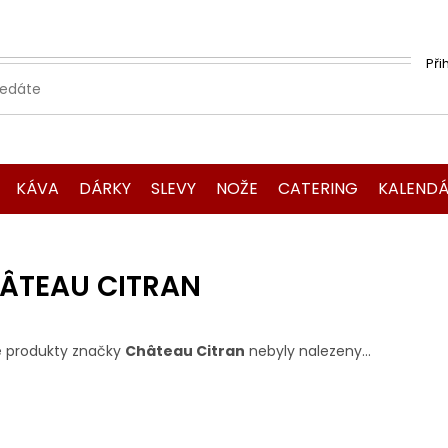
Při
KÁVA
DÁRKY
SLEVY
NOŽE
CATERING
KALENDÁ
ÂTEAU CITRAN
 produkty značky
Château Citran
nebyly nalezeny...