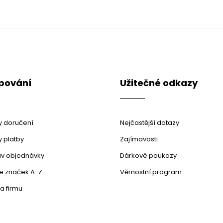
pování
Užitečné odkazy
 doručení
Nejčastější dotazy
 platby
Zajímavosti
stav objednávky
Dárkové poukazy
le značek A-Z
Věrnostní program
a firmu