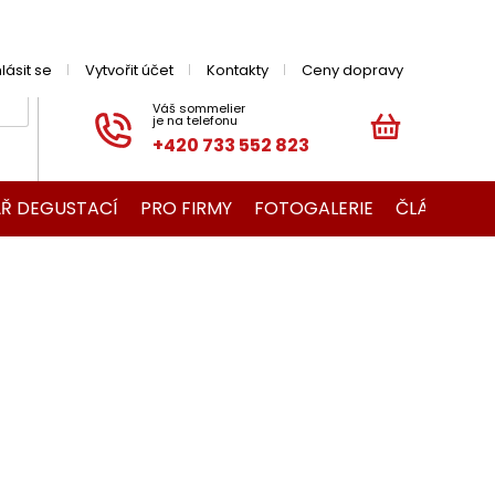
hlásit se
Vytvořit účet
Kontakty
Ceny dopravy
+420 733 552 823
NÁKUPNÍ
KOŠÍK
Ř DEGUSTACÍ
PRO FIRMY
FOTOGALERIE
ČLÁNKY O V