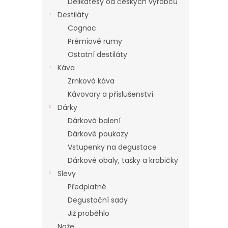
Delikatesy od českých výrobců
Destiláty
Cognac
Prémiové rumy
Ostatní destiláty
Káva
Zrnková káva
Kávovary a příslušenství
Dárky
Dárková balení
Dárkové poukazy
Vstupenky na degustace
Dárkové obaly, tašky a krabičky
Slevy
Předplatné
Degustační sady
Již proběhlo
Nože