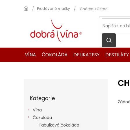
Přejít
na
Domů
Prodávané značky
Château Citran
obsah
VÍNA
ČOKOLÁDA
DELIKATESY
DESTILÁTY
CH
P
o
Přeskočit
s
Kategorie
kategorie
t
Žádné
r
Vína
a
Čokoláda
n
Tabulková čokoláda
n