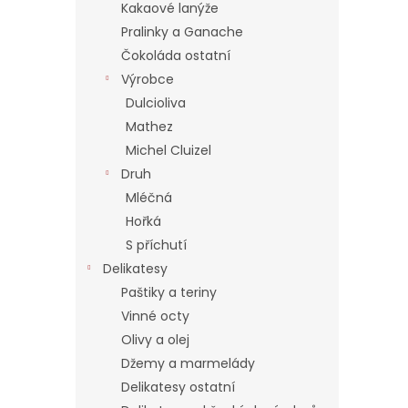
í
Kakaové lanýže
p
Pralinky a Ganache
a
Čokoláda ostatní
n
Výrobce
e
Dulcioliva
l
Mathez
Michel Cluizel
Druh
Mléčná
Hořká
S příchutí
Delikatesy
Paštiky a teriny
Vinné octy
Olivy a olej
Džemy a marmelády
Delikatesy ostatní