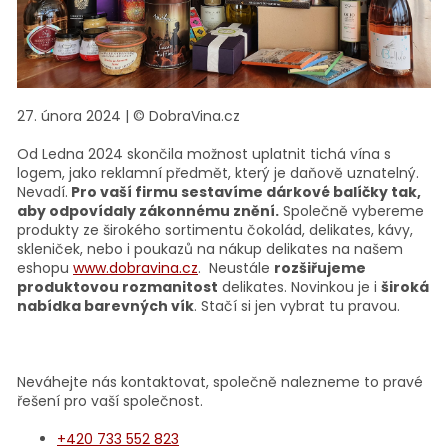
27. února 2024
|
© DobraVina.cz
Od Ledna 2024 skončila možnost uplatnit tichá vína s
logem, jako reklamní předmět, který je daňově uznatelný.
Nevadí.
Pro vaší firmu sestavíme dárkové balíčky tak,
aby odpovídaly zákonnému znění.
Společně vybereme
produkty ze širokého sortimentu čokolád, delikates, kávy,
skleniček, nebo i poukazů na nákup delikates na našem
eshopu
www.dobravina.cz
. Neustále
rozšiřujeme
produktovou rozmanitost
delikates. Novinkou je i
široká
nabídka barevných vík
. Stačí si jen vybrat tu pravou.
Neváhejte nás kontaktovat, společně nalezneme to pravé
řešení pro vaší společnost.
+420 733 552 823