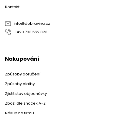
a
Kontakt
t
í
info
@
dobravina.cz
+420 733 552 823
Nakupování
Způsoby doručení
Způsoby platby
Zjistit stav objednávky
Zboží dle značek A-Z
Nákup na firmu