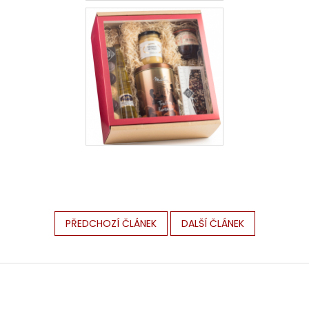
PŘEDCHOZÍ ČLÁNEK
DALŠÍ ČLÁNEK
Z
á
p