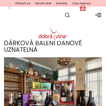
Přejít
Přihlásit se
Vytvořit účet
Kontakty
Ceny dopravy
na
obsah
NÁKUPNÍ
KOŠÍK
DÁRKOVÁ BALENÍ DAŇOVĚ
UZNATELNÁ