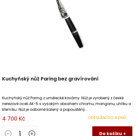
u
p
k
r
t
o
ů
d
u
k
t
ů
Kuchyňský nůž Paring bez gravírování
Kuchyňský nůž Paring z umělecké kovárny. Nůž je vyrobený z české
nerezové oceli AK-5 s vysokým obsahem chromu, manganu, uhlíku a
křemíku. Nůž je odborně kalený a popouštěný...
4 700 Kč
ODESLÁNÍ DO 4 DNŮ
Do košíku