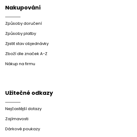
p
Nakupování
i
s
u
Způsoby doručení
Způsoby platby
Zjistit stav objednávky
Zboží dle značek A-Z
Nákup na firmu
Užitečné odkazy
Nejčastější dotazy
Zajímavosti
Dárkové poukazy