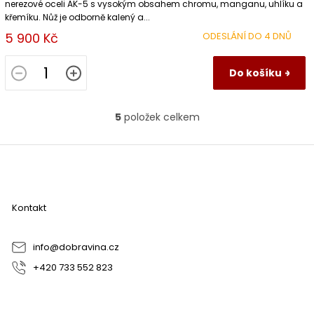
nerezové oceli AK-5 s vysokým obsahem chromu, manganu, uhlíku a
křemíku. Nůž je odborně kalený a...
5 900 Kč
ODESLÁNÍ DO 4 DNŮ
Do košíku
5
položek celkem
O
v
l
Z
á
á
d
p
a
a
c
Kontakt
t
í
í
p
r
info
@
dobravina.cz
v
+420 733 552 823
k
y
v
ý