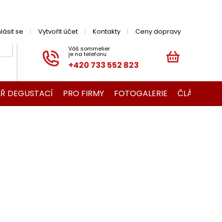
hlásit se
Vytvořit účet
Kontakty
Ceny dopravy
+420 733 552 823
NÁKUPNÍ
KOŠÍK
Ř DEGUSTACÍ
PRO FIRMY
FOTOGALERIE
ČLÁNKY O V