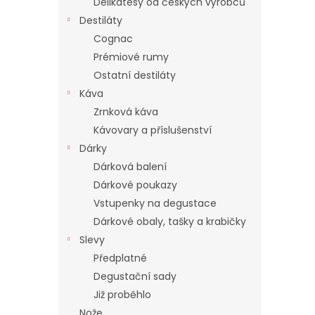
Delikatesy od českých výrobců
Destiláty
Cognac
Prémiové rumy
Ostatní destiláty
Káva
Zrnková káva
Kávovary a příslušenství
Dárky
Dárková balení
Dárkové poukazy
Vstupenky na degustace
Dárkové obaly, tašky a krabičky
Slevy
Předplatné
Degustační sady
Již proběhlo
Nože