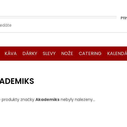
Při
KÁVA
DÁRKY
SLEVY
NOŽE
CATERING
KALENDÁ
ADEMIKS
 produkty značky
Akademiks
nebyly nalezeny...