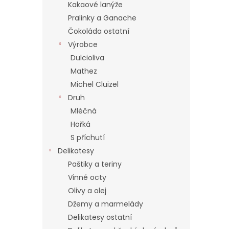
í
Kakaové lanýže
p
Pralinky a Ganache
a
Čokoláda ostatní
n
Výrobce
e
Dulcioliva
l
Mathez
Michel Cluizel
Druh
Mléčná
Hořká
S příchutí
Delikatesy
Paštiky a teriny
Vinné octy
Olivy a olej
Džemy a marmelády
Delikatesy ostatní