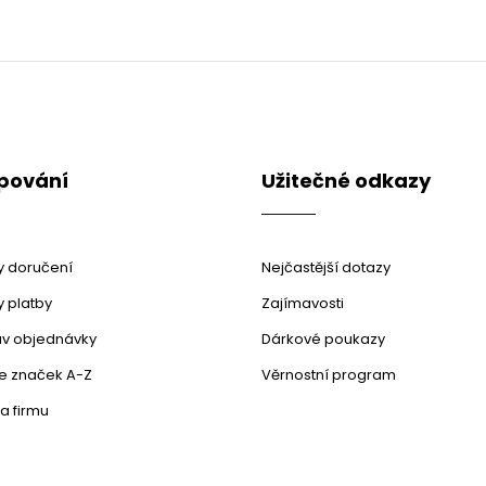
pování
Užitečné odkazy
 doručení
Nejčastější dotazy
 platby
Zajímavosti
stav objednávky
Dárkové poukazy
le značek A-Z
Věrnostní program
a firmu