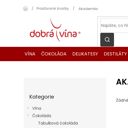
Přejít
na
Domů
Prodávané značky
Akademiks
obsah
VÍNA
ČOKOLÁDA
DELIKATESY
DESTILÁTY
AK
P
o
Přeskočit
s
Kategorie
kategorie
t
Žádné
r
Vína
a
Čokoláda
n
Tabulková čokoláda
n