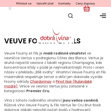
Přejít
Přihlásit se
Vytvořit účet
Kontakty
Ceny dopravy
na
obsah
NÁKUPNÍ
KOŠÍK
VEUVE FOURNY ET FILS
Veuve Fourny et Fils je
malé rodinné vinařství
ve
vesničce Vertus v podregionu Côtes des Blancs. Vertus je
druhá nejvetší vesnice z lokalit regionu Champagne, kde
koncentrace křídy v půdě je nejmarkantnější. Proto i onen
název v překladu „Bílé svahy“. Vinařství Veuve Fourny et Fils
maximálně respektuje terroir a sklízí jen dokonale vyzrále
hrozny odrůdy
Chardonnay
a
Pinot Noir (Rulandské
modré)
. Vinice ve vesnici Vertus jsou zařazené v
kategorizaci
Premier Cru
.
Vína z tohoto rodinného vinařství
jsou velice ceněná
.
Růžové víno Veuve Fourny & Fils Vertus 1er Cru Brut Rosé
dokonce získalo nejvyšší počet bodů v hodnocení