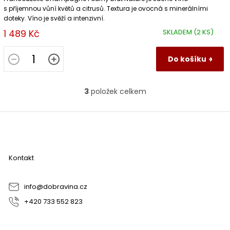
s příjemnou vůní květů a citrusů. Textura je ovocná s minerálními
doteky. Víno je svěží a intenzivní.
1 489 Kč
SKLADEM
(2 KS)
Do košíku
3
položek celkem
O
v
l
Z
á
á
d
p
a
a
c
Kontakt
t
í
í
p
r
info
@
dobravina.cz
v
+420 733 552 823
k
y
v