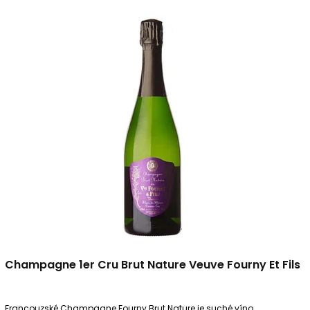
Champagne 1er Cru Brut Nature Veuve Fourny Et Fils
Francouzské Champagne Fourny Brut Nature je suché víno