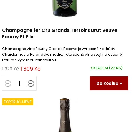
ů
Champagne 1er Cru Grands Terroirs Brut Veuve
Fourny Et Fils
Champagne víno Fourny Grande Reserve je vyrobené z odrůdy
Chardonnay a Rulandské modré. Toto suché víno stojí na ovocné
textuře s výraznou mineralitou.
1 309 Kč
SKLADEM
(22 KS)
1 320 Kč
Do košíku
DOPORUČUJEME