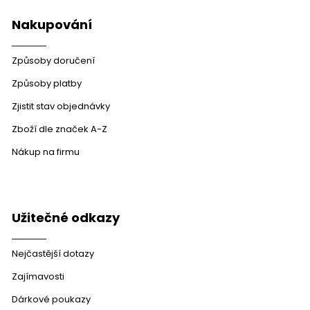
ý
p
Nakupování
i
s
u
Způsoby doručení
Způsoby platby
Zjistit stav objednávky
Zboží dle značek A-Z
Nákup na firmu
Užitečné odkazy
Nejčastější dotazy
Zajímavosti
Dárkové poukazy