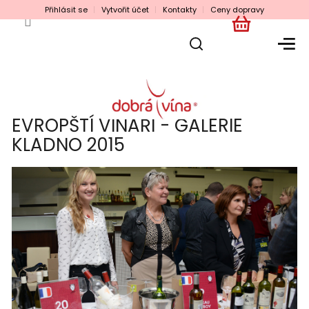
Přejít
Přihlásit se
Vytvořit účet
Kontakty
Ceny dopravy
na
obsah
NÁKUPNÍ
KOŠÍK
EVROPŠTÍ VINAŘI - GALERIE
KLADNO 2015