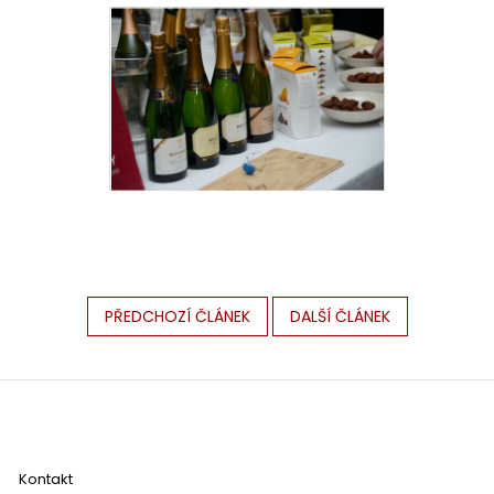
PŘEDCHOZÍ ČLÁNEK
DALŠÍ ČLÁNEK
Z
á
p
a
Kontakt
t