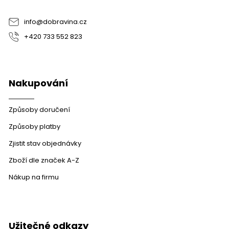
í
info
@
dobravina.cz
+420 733 552 823
Nakupování
Způsoby doručení
Způsoby platby
Zjistit stav objednávky
Zboží dle značek A-Z
Nákup na firmu
Užitečné odkazy