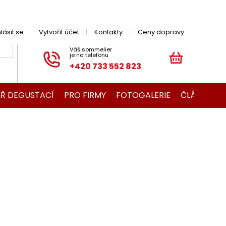
hlásit se
Vytvořit účet
Kontakty
Ceny dopravy
+420 733 552 823
NÁKUPNÍ
KOŠÍK
Ř DEGUSTACÍ
PRO FIRMY
FOTOGALERIE
ČLÁNKY O V