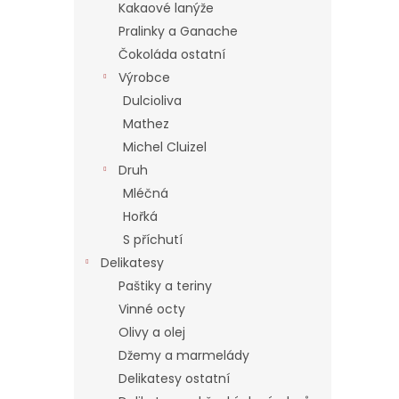
í
Kakaové lanýže
p
Pralinky a Ganache
a
Čokoláda ostatní
n
Výrobce
e
Dulcioliva
l
Mathez
Michel Cluizel
Druh
Mléčná
Hořká
S příchutí
Delikatesy
Paštiky a teriny
Vinné octy
Olivy a olej
Džemy a marmelády
Delikatesy ostatní