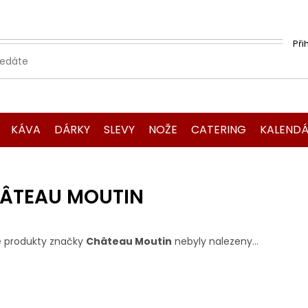
Při
KÁVA
DÁRKY
SLEVY
NOŽE
CATERING
KALENDÁ
ÂTEAU MOUTIN
 produkty značky
Château Moutin
nebyly nalezeny...