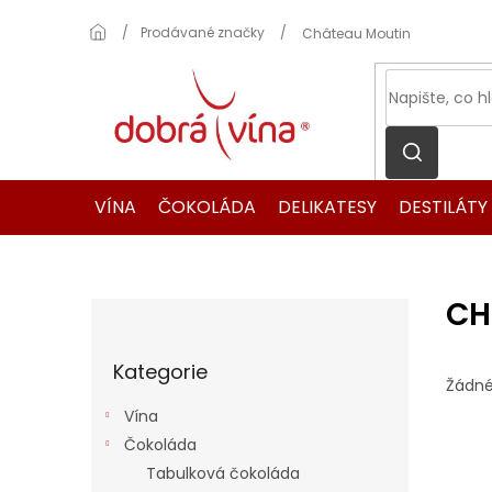
Přejít
na
Domů
Prodávané značky
Château Moutin
obsah
VÍNA
ČOKOLÁDA
DELIKATESY
DESTILÁTY
CH
P
o
Přeskočit
s
Kategorie
kategorie
t
Žádné
r
Vína
a
Čokoláda
n
Tabulková čokoláda
n