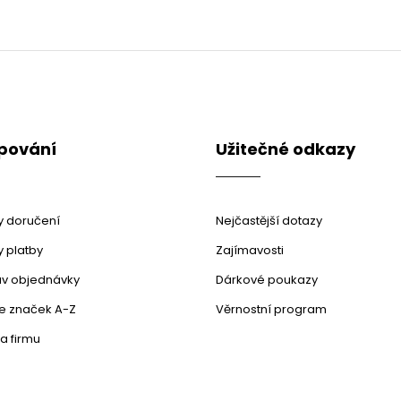
pování
Užitečné odkazy
 doručení
Nejčastější dotazy
 platby
Zajímavosti
stav objednávky
Dárkové poukazy
le značek A-Z
Věrnostní program
a firmu