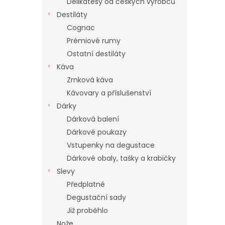
Delikatesy od českých výrobců
Destiláty
Cognac
Prémiové rumy
Ostatní destiláty
Káva
Zrnková káva
Kávovary a příslušenství
Dárky
Dárková balení
Dárkové poukazy
Vstupenky na degustace
Dárkové obaly, tašky a krabičky
Slevy
Předplatné
Degustační sady
Již proběhlo
Nože