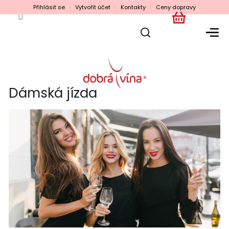
Přejít
Přihlásit se
Vytvořit účet
Kontakty
Ceny dopravy
na
obsah
NÁKUPNÍ
KOŠÍK
Dámská jízda