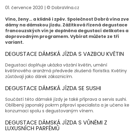
01. července 2020
|
© DobraVina.cz
Víno, ženy… a klidně i zpěv. Společnost Dobrá vína zve
dámy na dámskou jízdu. Zážitková řízená degustace
francouzských vín je doplněna degustací delikates a
doprovodným programem. Vybírat můžete ze tří
variant.
DEGUSTACE DÁMSKÁ JÍZDA S VAZBOU KVĚTIN
Degustaci doplňuje ukázka vázání květin, umění
květinového aranžmá předvede zkušená floristka. Květiny
zůstávají jako dárek zákaznicím.
DEGUSTACE DÁMSKÁ JÍZDA SE SUSHI
Součástí této dámské jízdy je také příprava a servis sushi.
Oblíbený japonský pokrm připraví specialista a je učeno ke
konzumaci spolu s degustovaným vínem.
DEGUSTACE DÁMSKÁ JÍZDA S VŮNĚMI Z
LUXUSNÍCH PARFÉMŮ