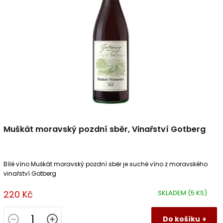
u
p
k
r
t
o
ů
d
u
k
t
ů
Muškát moravský pozdní sběr, Vinařství Gotberg
Bílé víno Muškát moravský pozdní sběr je suché víno z moravského
vinařství Gotberg
220 Kč
SKLADEM
(5 KS)
Do košíku