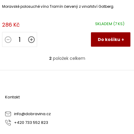
Moravské polosuché víno Tramín červený z vinařství Gotberg.
286 Kč
SKLADEM
(7 KS)
Do košíku
2
položek celkem
O
v
l
Z
á
á
d
p
a
a
c
Kontakt
t
í
í
p
r
info
@
dobravina.cz
v
+420 733 552 823
k
y