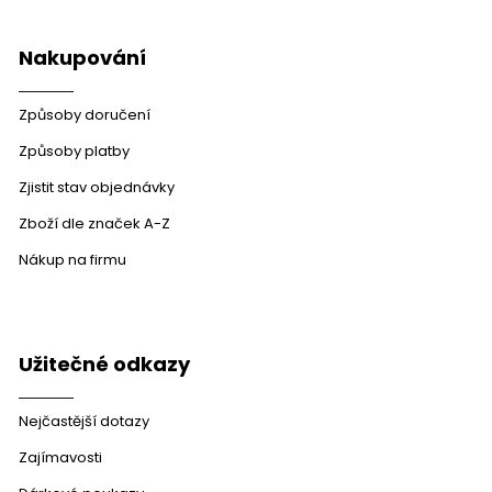
v
ý
p
Nakupování
i
s
u
Způsoby doručení
Způsoby platby
Zjistit stav objednávky
Zboží dle značek A-Z
Nákup na firmu
Užitečné odkazy
Nejčastější dotazy
Zajímavosti