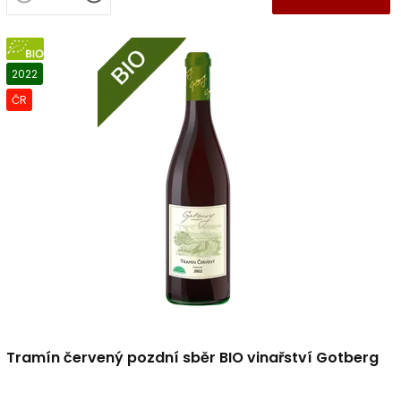
BIO
2022
ČR
Tramín červený pozdní sběr BIO vinařství Gotberg