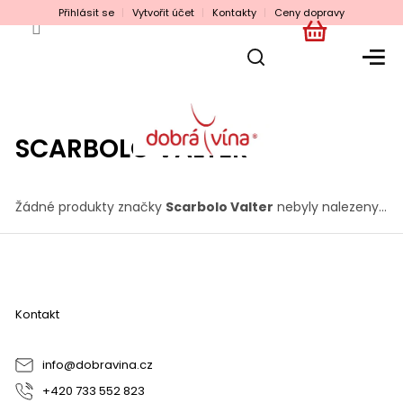
Přejít
Přihlásit se
Vytvořit účet
Kontakty
Ceny dopravy
na
obsah
NÁKUPNÍ
KOŠÍK
SCARBOLO VALTER
Žádné produkty značky
Scarbolo Valter
nebyly nalezeny...
Z
á
p
a
Kontakt
t
í
info
@
dobravina.cz
+420 733 552 823