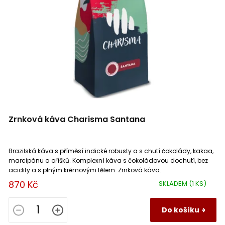
Zrnková káva Charisma Santana
Brazilská káva s příměsí indické robusty a s chutí čokolády, kakaa,
marcipánu a oříšků. Komplexní káva s čokoládovou dochutí, bez
acidity a s plným krémovým tělem. Zrnková káva.
870 Kč
SKLADEM
(1 KS)
Do košíku