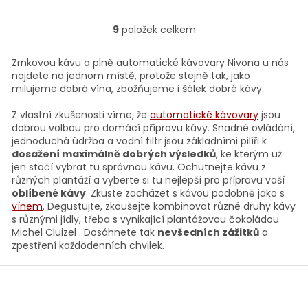
9
položek celkem
O
v
l
Zrnkovou kávu a plně automatické kávovary Nivona u nás
á
najdete na jednom místě, protože stejně tak, jako
d
milujeme dobrá vína, zbožňujeme i šálek dobré kávy.
a
c
Z vlastní zkušenosti víme, že
automatické kávovary
jsou
í
dobrou volbou pro domácí přípravu kávy. Snadné ovládání,
p
jednoduchá údržba a vodní filtr jsou základními pilíři k
r
dosažení maximálně dobrých výsledků
, ke kterým už
v
jen stačí vybrat tu správnou kávu. Ochutnejte kávu z
k
různých plantáží a vyberte si tu nejlepší pro přípravu vaší
y
oblíbené kávy
. Zkuste zacházet s kávou podobně jako s
v
vínem
. Degustujte, zkoušejte kombinovat různé druhy kávy
ý
s různými jídly, třeba s vynikající plantážovou čokoládou
p
Michel Cluizel . Dosáhnete tak
nevšedních zážitků
a
i
zpestření každodenních chvilek.
s
u
Z
á
p