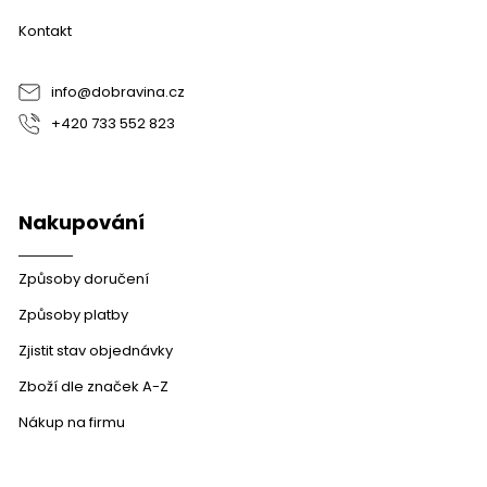
a
Kontakt
t
í
info
@
dobravina.cz
+420 733 552 823
Nakupování
Způsoby doručení
Způsoby platby
Zjistit stav objednávky
Zboží dle značek A-Z
Nákup na firmu