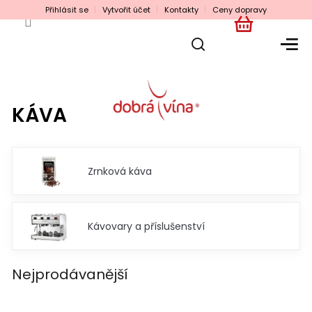
Přejít
Přihlásit se
Vytvořit účet
Kontakty
Ceny dopravy
na
obsah
NÁKUPNÍ
KOŠÍK
KÁVA
Zrnková káva
Kávovary a příslušenství
Nejprodávanější
Ř