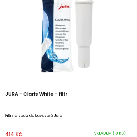
i
Produkty Vladimír s.r.o.
2
s
p
r
o
d
u
k
t
ů
JURA - Claris White - filtr
Filtr na vodu do kávovarů Jura
414 Kč
SKLADEM
(10 KS)