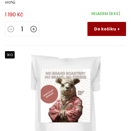
vrchů.
1 190 Kč
SKLADEM
(8 KS)
Do košíku
1KG